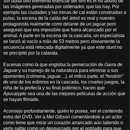
Sin duda otro elemento esencial del film es el no abuso de
las imágenes generadas por ordenador, que las hay. Por
ejemplo las ciudades y las minas de cal están construidas a
pulso, la escena de la caída del árbol es real y nuestro
protagonista realmente corre delante de un jaguar pero
aseguran que era imposible que fuera alcanzado por el
animal. A parte en la escena de la cascada, un especialista
se lanzó al vacío a más de 53 metros pero obviamente la
secuencia está retocada digitalmente ya que este
stunt
no
se precipitó por la catarata.
Escenas como la que engloba la persecución de
Garra de
Jaguar
y su manejo de la naturaleza para eliminar a sus
oponentes (colmena, jaguar…), el mítico parto, el
“hostión”
de uno de los esbirros en la cascada, los crueles juegos, la
niña de la profecía y su final polémico, hacen que
Apocalypto
sea una de las mejores películas de acción que
se hayan filmado.
Aconsejo profundamente, quién lo posea, ver el contenido
extra del DVD. Ver a
Mel Gibson
comentándole a un actor
como tiene que mirar un corazón arrancado aún latiendo o
verlo saltar como un desquiciado por el poblado para que