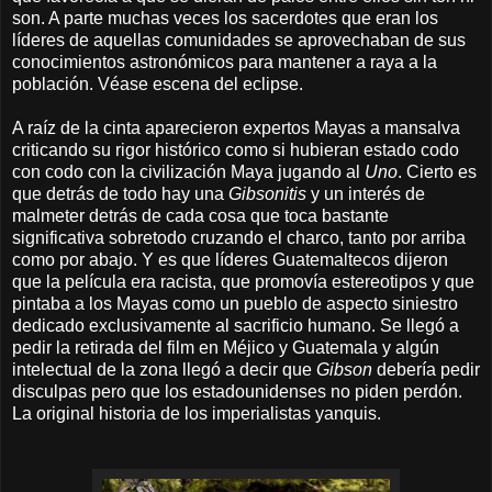
son. A parte muchas veces los sacerdotes que eran los
líderes de aquellas comunidades se aprovechaban de sus
conocimientos astronómicos para mantener a raya a la
población. Véase escena del eclipse.
A raíz de la cinta aparecieron expertos Mayas a mansalva
criticando su rigor histórico como si hubieran estado codo
con codo con la civilización Maya jugando al
Uno
. Cierto es
que detrás de todo hay una
Gibsonitis
y un interés de
malmeter detrás de cada cosa que toca bastante
significativa sobretodo cruzando el charco, tanto por arriba
como por abajo. Y es que líderes Guatemaltecos dijeron
que la película era racista, que promovía estereotipos y que
pintaba a los Mayas como un pueblo de aspecto siniestro
dedicado exclusivamente al sacrificio humano. Se llegó a
pedir la retirada del film en Méjico y Guatemala y algún
intelectual de la zona llegó a decir que
Gibson
debería pedir
disculpas pero que los estadounidenses no piden perdón.
La original historia de los imperialistas yanquis.