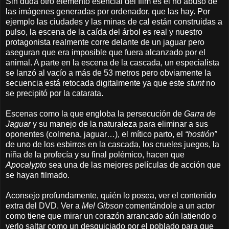
Sin duda otro elemento esencial del film es el no abuso de
las imágenes generadas por ordenador, que las hay. Por
ejemplo las ciudades y las minas de cal están construidas a
pulso, la escena de la caída del árbol es real y nuestro
protagonista realmente corre delante de un jaguar pero
aseguran que era imposible que fuera alcanzado por el
animal. A parte en la escena de la cascada, un especialista
se lanzó al vacío a más de 53 metros pero obviamente la
secuencia está retocada digitalmente ya que este
stunt
no
se precipitó por la catarata.
Escenas como la que engloba la persecución de
Garra de
Jaguar
y su manejo de la naturaleza para eliminar a sus
oponentes (colmena, jaguar…), el mítico parto, el
“hostión”
de uno de los esbirros en la cascada, los crueles juegos, la
niña de la profecía y su final polémico, hacen que
Apocalypto
sea una de las mejores películas de acción que
se hayan filmado.
Aconsejo profundamente, quién lo posea, ver el contenido
extra del DVD. Ver a
Mel Gibson
comentándole a un actor
como tiene que mirar un corazón arrancado aún latiendo o
verlo saltar como un desquiciado por el poblado para que