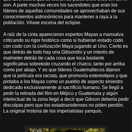
son. A parte muchas veces los sacerdotes que eran los
líderes de aquellas comunidades se aprovechaban de sus
conocimientos astronómicos para mantener a raya a la
población. Véase escena del eclipse.
A raíz de la cinta aparecieron expertos Mayas a mansalva
criticando su rigor histórico como si hubieran estado codo
con codo con la civilización Maya jugando al
Uno
. Cierto es
que detrás de todo hay una
Gibsonitis
y un interés de
malmeter detrás de cada cosa que toca bastante
significativa sobretodo cruzando el charco, tanto por arriba
como por abajo. Y es que líderes Guatemaltecos dijeron
que la película era racista, que promovía estereotipos y que
pintaba a los Mayas como un pueblo de aspecto siniestro
dedicado exclusivamente al sacrificio humano. Se llegó a
pedir la retirada del film en Méjico y Guatemala y algún
intelectual de la zona llegó a decir que
Gibson
debería pedir
disculpas pero que los estadounidenses no piden perdón.
La original historia de los imperialistas yanquis.