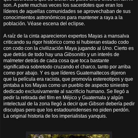
son. A parte muchas veces los sacerdotes que eran los
líderes de aquellas comunidades se aprovechaban de sus
conocimientos astronómicos para mantener a raya a la
población. Véase escena del eclipse.
A raíz de la cinta aparecieron expertos Mayas a mansalva
criticando su rigor histórico como si hubieran estado codo
con codo con la civilización Maya jugando al
Uno
. Cierto es
que detrás de todo hay una
Gibsonitis
y un interés de
malmeter detrás de cada cosa que toca bastante
significativa sobretodo cruzando el charco, tanto por arriba
como por abajo. Y es que líderes Guatemaltecos dijeron
que la película era racista, que promovía estereotipos y que
pintaba a los Mayas como un pueblo de aspecto siniestro
dedicado exclusivamente al sacrificio humano. Se llegó a
pedir la retirada del film en Méjico y Guatemala y algún
intelectual de la zona llegó a decir que
Gibson
debería pedir
disculpas pero que los estadounidenses no piden perdón.
La original historia de los imperialistas yanquis.