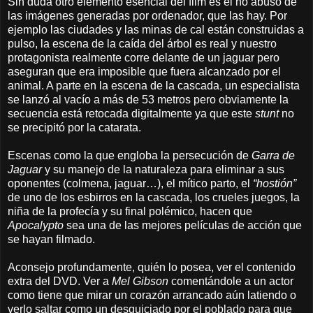
Sin duda otro elemento esencial del film es el no abuso de
las imágenes generadas por ordenador, que las hay. Por
ejemplo las ciudades y las minas de cal están construidas a
pulso, la escena de la caída del árbol es real y nuestro
protagonista realmente corre delante de un jaguar pero
aseguran que era imposible que fuera alcanzado por el
animal. A parte en la escena de la cascada, un especialista
se lanzó al vacío a más de 53 metros pero obviamente la
secuencia está retocada digitalmente ya que este
stunt
no
se precipitó por la catarata.
Escenas como la que engloba la persecución de
Garra de
Jaguar
y su manejo de la naturaleza para eliminar a sus
oponentes (colmena, jaguar…), el mítico parto, el
“hostión”
de uno de los esbirros en la cascada, los crueles juegos, la
niña de la profecía y su final polémico, hacen que
Apocalypto
sea una de las mejores películas de acción que
se hayan filmado.
Aconsejo profundamente, quién lo posea, ver el contenido
extra del DVD. Ver a
Mel Gibson
comentándole a un actor
como tiene que mirar un corazón arrancado aún latiendo o
verlo saltar como un desquiciado por el poblado para que