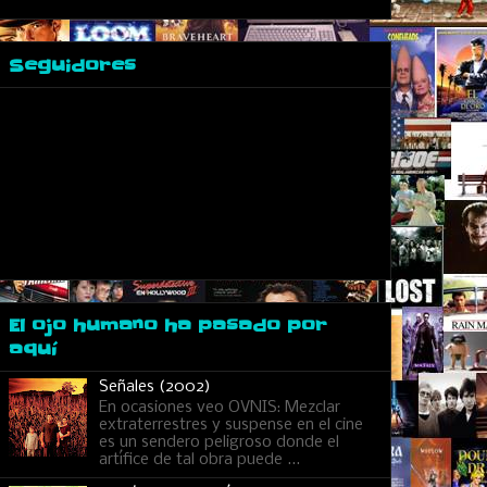
Seguidores
El ojo humano ha pasado por
aquí
Señales (2002)
En ocasiones veo OVNIS: Mezclar
extraterrestres y suspense en el cine
es un sendero peligroso donde el
artífice de tal obra puede ...