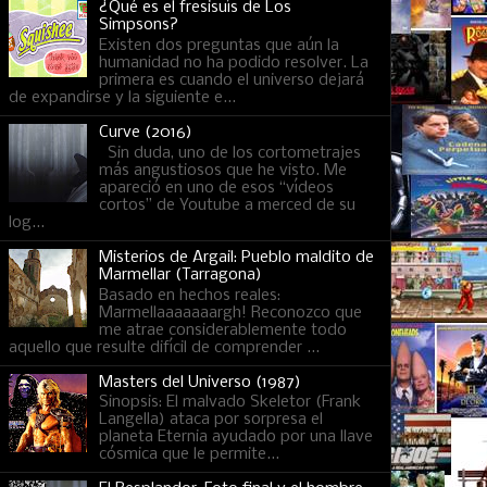
¿Qué es el fresisuís de Los
Simpsons?
Existen dos preguntas que aún la
humanidad no ha podido resolver. La
primera es cuando el universo dejará
de expandirse y la siguiente e...
Curve (2016)
Sin duda, uno de los cortometrajes
más angustiosos que he visto. Me
apareció en uno de esos “vídeos
cortos” de Youtube a merced de su
log...
Misterios de Argail: Pueblo maldito de
Marmellar (Tarragona)
Basado en hechos reales:
Marmellaaaaaaargh! Reconozco que
me atrae considerablemente todo
aquello que resulte difícil de comprender ...
Masters del Universo (1987)
Sinopsis: El malvado Skeletor (Frank
Langella) ataca por sorpresa el
planeta Eternia ayudado por una llave
cósmica que le permite...