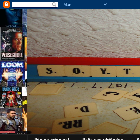
Página principal
Pelis escudriñadas
S