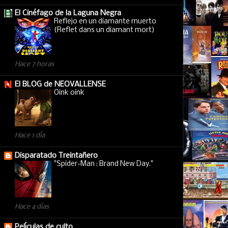
El Cinéfago de la Laguna Negra
Reflejo en un diamante muerto
(Reflet dans un diamant mort)
Hace 7 horas
El BLOG de NEOVALLENSE
Oink oink
Hace 1 día
Disparatado Treintañero
"Spider-Man : Brand New Day."
Hace 4 días
Películas de culto