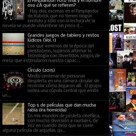
El Resplandor: Foto final y el hombre
oso ¿A qué se refieren?
Hay dos escenas en el Resplandor
de Kubrick que no tienen ningún
sentido y sólo con la lectura de la
novela se puede vislumbrar un poco d...
Grandes juegos de tablero y restos
lúdicos (Vol. 1)
Los que venimos de la época del
pleistoceno, supimos alternar la
tecnología con divertidos juegos de
mesa que estimularon nuestra capac...
Círculo (2015)
Medio centenar de personas
despierta en una cámara circular sin
recordar cómo llegaron allí. El grupo
rodea una cúpula central que emite
un...
Top 5 de películas que dan mucha
rabia (ira homicida)
En mis mundos de piruleta cinefílica,
con mucha diversión a raudales, de
vez en cuando dejo que se cuele
alguna película de aquellas qu...