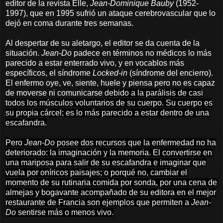
editor de la revista Elle,
Jean-Dominique Bauby
(1952-
1997), que en 1995 sufrió un ataque cerebrovascular que lo
dejó en coma durante tres semanas.
Al despertar de su aletargo, el editor se da cuenta de la
situación.
Jean-Do
padece en términos no médicos lo más
parecido a estar enterrado vivo, y en vocablos más
específicos, el síndrome
Locked-in
(síndrome del encierro).
El enfermo oye, ve, siente, huele y piensa pero no es capaz
de moverse ni comunicarse
debido a la parálisis de casi
todos los músculos voluntarios de su cuerpo. Su cuerpo es
su propia cárcel; es lo más parecido a estar dentro de una
escafandra.
Pero
Jean-Do
posee dos recursos que la enfermedad no ha
deteriorado: la imaginación y la memoria. El convertirse en
una mariposa para salir de su escafandra e imaginar que
vuela por oníricos paisajes; o porqué no, cambiar el
momento de su rutinaria comida por sonda, por una cena de
almejas y bogavante acompañado de su editora en el mejor
restaurante de Francia son ejemplos que permiten a
Jean-
Do
sentirse más o menos vivo.