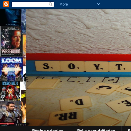
Página principal
Pelis escudriñadas
S