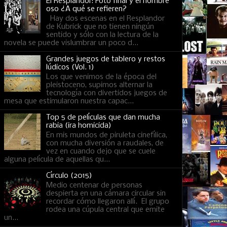
El Resplandor: Foto final y el hombre
oso ¿A qué se refieren?
Hay dos escenas en el Resplandor
de Kubrick que no tienen ningún
sentido y sólo con la lectura de la
novela se puede vislumbrar un poco d...
Grandes juegos de tablero y restos
lúdicos (Vol. 1)
Los que venimos de la época del
pleistoceno, supimos alternar la
tecnología con divertidos juegos de
mesa que estimularon nuestra capac...
Top 5 de películas que dan mucha
rabia (ira homicida)
En mis mundos de piruleta cinefílica,
con mucha diversión a raudales, de
vez en cuando dejo que se cuele
alguna película de aquellas qu...
Círculo (2015)
Medio centenar de personas
despierta en una cámara circular sin
recordar cómo llegaron allí. El grupo
rodea una cúpula central que emite
un...