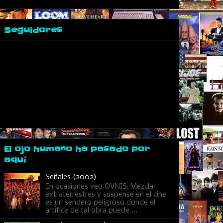
Seguidores
El ojo humano ha pasado por
aquí
Señales (2002)
En ocasiones veo OVNIS: Mezclar
extraterrestres y suspense en el cine
es un sendero peligroso donde el
artífice de tal obra puede ...