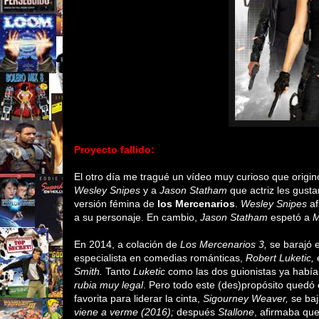
Proyecto fallido:
El otro día me tragué un vídeo muy curioso que origin
Wesley Snipes
y a
Jason Statham
que actriz les gusta
versión fémina de
los Mercenarios
.
Wesley Snipes
af
a su personaje. En cambio,
Jason Statham
espetó a
M
En 2014, a colación de
Los Mercenarios 3,
se barajó 
especialista en comedias románticas,
Robert Luketic,
e
Smith.
Tanto
Luketic
como las dos guionistas ya había
rubia muy legal
. Pero todo este (des)propósito quedó e
favorita para liderar la cinta,
Sigourney Weaver,
se baj
viene a verme (2016);
después
Stallone
, afirmaba qu