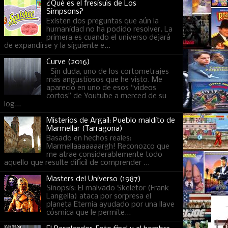
¿Qué es el fresisuís de Los
Simpsons?
Existen dos preguntas que aún la
humanidad no ha podido resolver. La
primera es cuando el universo dejará
de expandirse y la siguiente e...
Curve (2016)
Sin duda, uno de los cortometrajes
más angustiosos que he visto. Me
apareció en uno de esos “vídeos
cortos” de Youtube a merced de su
log...
Misterios de Argail: Pueblo maldito de
Marmellar (Tarragona)
Basado en hechos reales:
Marmellaaaaaaargh! Reconozco que
me atrae considerablemente todo
aquello que resulte difícil de comprender ...
Masters del Universo (1987)
Sinopsis: El malvado Skeletor (Frank
Langella) ataca por sorpresa el
planeta Eternia ayudado por una llave
cósmica que le permite...