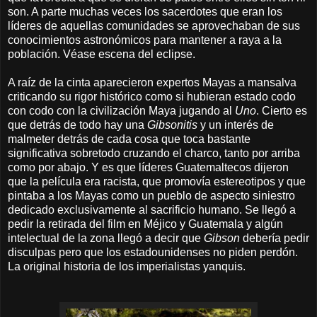
son. A parte muchas veces los sacerdotes que eran los
líderes de aquellas comunidades se aprovechaban de sus
conocimientos astronómicos para mantener a raya a la
población. Véase escena del eclipse.
A raíz de la cinta aparecieron expertos Mayas a mansalva
criticando su rigor histórico como si hubieran estado codo
con codo con la civilización Maya jugando al
Uno
. Cierto es
que detrás de todo hay una
Gibsonitis
y un interés de
malmeter detrás de cada cosa que toca bastante
significativa sobretodo cruzando el charco, tanto por arriba
como por abajo. Y es que líderes Guatemaltecos dijeron
que la película era racista, que promovía estereotipos y que
pintaba a los Mayas como un pueblo de aspecto siniestro
dedicado exclusivamente al sacrificio humano. Se llegó a
pedir la retirada del film en Méjico y Guatemala y algún
intelectual de la zona llegó a decir que
Gibson
debería pedir
disculpas pero que los estadounidenses no piden perdón.
La original historia de los imperialistas yanquis.