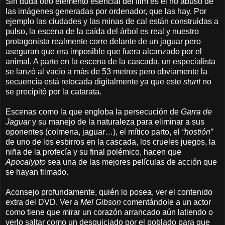
Sin duda otro elemento esencial del film es el no abuso de
las imágenes generadas por ordenador, que las hay. Por
ejemplo las ciudades y las minas de cal están construidas a
pulso, la escena de la caída del árbol es real y nuestro
protagonista realmente corre delante de un jaguar pero
aseguran que era imposible que fuera alcanzado por el
animal. A parte en la escena de la cascada, un especialista
se lanzó al vacío a más de 53 metros pero obviamente la
secuencia está retocada digitalmente ya que este
stunt
no
se precipitó por la catarata.
Escenas como la que engloba la persecución de
Garra de
Jaguar
y su manejo de la naturaleza para eliminar a sus
oponentes (colmena, jaguar…), el mítico parto, el
“hostión”
de uno de los esbirros en la cascada, los crueles juegos, la
niña de la profecía y su final polémico, hacen que
Apocalypto
sea una de las mejores películas de acción que
se hayan filmado.
Aconsejo profundamente, quién lo posea, ver el contenido
extra del DVD. Ver a
Mel Gibson
comentándole a un actor
como tiene que mirar un corazón arrancado aún latiendo o
verlo saltar como un desquiciado por el poblado para que