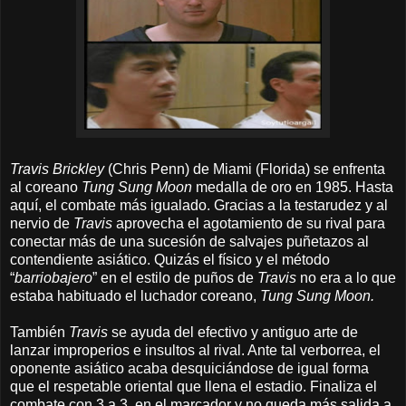
Travis Brickley
(Chris Penn) de Miami (Florida) se enfrenta
al coreano
Tung Sung Moon
medalla de oro en 1985. Hasta
aquí, el combate más igualado. Gracias a la testarudez y al
nervio de
Travis
aprovecha el agotamiento de su rival para
conectar más de una sucesión de salvajes puñetazos al
contendiente asiático. Quizás el físico y el método
“
barriobajero
” en el estilo de puños de
Travis
no era a lo que
estaba habituado el luchador coreano,
Tung Sung Moon.
También
Travis
se ayuda del efectivo y antiguo arte de
lanzar improperios e insultos al rival. Ante tal verborrea, el
oponente asiático acaba desquiciándose de igual forma
que el respetable oriental que llena el estadio. Finaliza el
combate con 3 a 3 en el marcador y no queda más salida a