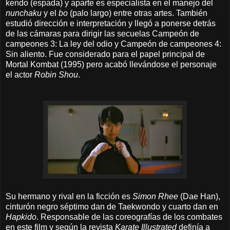
kendo (espada) y aparte es especialista en el manejo del
nunchaku
y el
bo
(palo largo) entre otras artes. También
estudió dirección e interpretación y llegó a ponerse detrás
de las cámaras para dirigir las secuelas Campeón de
campeones 3: La ley del odio y Campeón de campeones 4:
Sin aliento. Fue considerado para el papel principal de
Mortal Kombat (1995) pero acabó llevándose el personaje
el actor
Robin Shou
.
Su hermano y rival en la ficción es
Simon Rhee
(Dae Han),
cinturón negro séptimo dan de Taekwondo y cuarto dan en
Hapkido
. Responsable de las coreografías de los combates
en este film y según la revista
Karate Illustrated
definía a