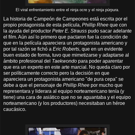
El viral enfrentamiento entre el ninja ocre y el ninja púrpura.
La historia de Campeón de Campeones está escrita por el
propio protagonista de esta película,
Phillip Rhee
que con
la ayuda del productor
Peter E. Strauss
pudo sacar adelante
el film. Aún así lo primero que pactaron fue la condición de
que en la película apareciera un protagonista americano y
por tal razón se fichó a
Eric Roberts
, que en un evidente
buen estado de forma, tuvo que mimetizarse y adaptarse al
ámbito profesional del
Taekwondo
para poder aparentar
que era un experto en este arte marcial. No queda claro por
ser políticamente correcto pero la decisión en que
apareciera un protagonista americano "de pura cepa" se
debe a que el personaje de
Phillip Rhee
por mucho que
representara y liderara al equipo norteamericano tenía (y
tiene) una cara de asiático que no se aguantaba y el equipo
norteamericano (y los productores) necesitaban un héroe
caucásico.