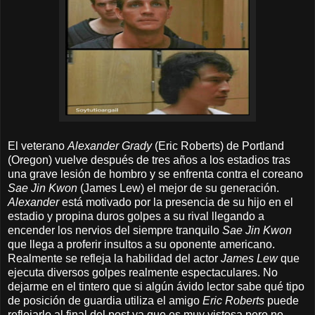
El veterano
Alexander Grady
(Eric Roberts) de Portland
(Oregon) vuelve después de tres años a los estadios tras
una grave lesión de hombro y se enfrenta contra el coreano
Sae Jin Kwon
(James Lew) el mejor de su generación.
Alexander
está motivado por la presencia de su hijo en el
estadio y propina duros golpes a su rival llegando a
encender los nervios del siempre tranquilo
Sae Jin Kwon
que llega a proferir insultos a su oponente americano.
Realmente se refleja la habilidad del actor
James Lew
que
ejecuta diversos golpes realmente espectaculares. No
dejarme en el tintero que si algún ávido lector sabe qué tipo
de posición de guardia utiliza el amigo
Eric Roberts
puede
reflejarlo al final del post ya que es muy vistosa pero no