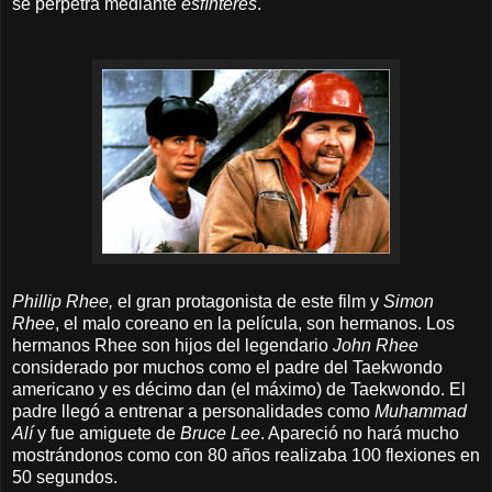
se perpetra mediante
esfínteres
.
Phillip Rhee,
el gran protagonista de este film y
Simon
Rhee
, el malo coreano en la película, son hermanos. Los
hermanos Rhee son hijos del legendario
John Rhee
considerado por muchos como el padre del Taekwondo
americano y es décimo dan (el máximo) de Taekwondo. El
padre llegó a entrenar a personalidades como
Muhammad
Alí
y fue amiguete de
Bruce Lee
. Apareció no hará mucho
mostrándonos como con 80 años realizaba 100 flexiones en
50 segundos.