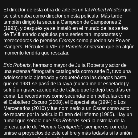
El director de esta obra de arte es un tal
Robert Radler
que
se estrenaba como director en esta película. Más tarde
también dirigió la secuela Campeón de Campeones 2
(1993), y después ya se instaló en el mundo de las series
de TV filmando capítulos para series tan importantes y
merecedoras de premios
Emmys
como pueden ser Power
Rangers, Hércules o VIP de
Pamela Anderson
que en algún
momento tendría que rescatar.
Eric Roberts
, hermano mayor de Julia Roberts y actor de
una extensa filmografía catalogada como serie B, tuvo una
adolescencia ajetreada y coqueteó con las drogas hasta
que en 1981 se pasó de la raya (nunca mejor espetado) y
sufrió un grave accidente de tráfico que le dejó tres días en
coma. Le recordamos como secundario en películas como
el Caballero Oscuro (2008), el Especialista (1994) o Los
Mercenarios (2010) y fue nominado a un Óscar como actor
de reparto por la película El tren del Infierno (1985). Hay un
rumor que señala que
Eric Roberts
será la estrella de la
tercera parte de “
Human Centipede
”; siempre es correcto
unirse a proyectos de este calibre y más todavía si la unión