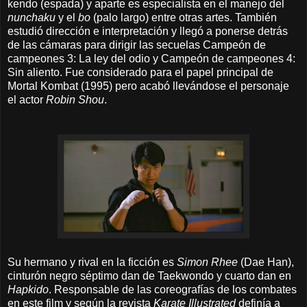
kendo (espada) y aparte es especialista en el manejo del
nunchaku
y el
bo
(palo largo) entre otras artes. También
estudió dirección e interpretación y llegó a ponerse detrás
de las cámaras para dirigir las secuelas Campeón de
campeones 3: La ley del odio y Campeón de campeones 4:
Sin aliento. Fue considerado para el papel principal de
Mortal Kombat (1995) pero acabó llevándose el personaje
el actor
Robin Shou
.
Su hermano y rival en la ficción es
Simon Rhee
(Dae Han),
cinturón negro séptimo dan de Taekwondo y cuarto dan en
Hapkido
. Responsable de las coreografías de los combates
en este film y según la revista
Karate Illustrated
definía a