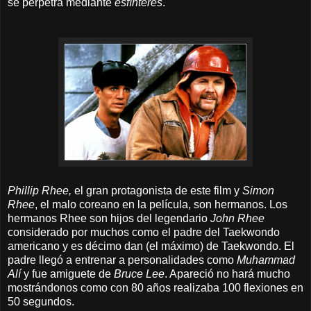
se perpetra mediante
esfínteres
.
Phillip Rhee,
el gran protagonista de este film y
Simon
Rhee
, el malo coreano en la película, son hermanos. Los
hermanos Rhee son hijos del legendario
John Rhee
considerado por muchos como el padre del Taekwondo
americano y es décimo dan (el máximo) de Taekwondo. El
padre llegó a entrenar a personalidades como
Muhammad
Alí
y fue amiguete de
Bruce Lee
. Apareció no hará mucho
mostrándonos como con 80 años realizaba 100 flexiones en
50 segundos.