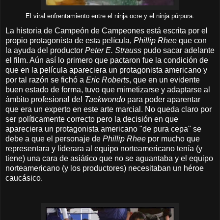
El viral enfrentamiento entre el ninja ocre y el ninja púrpura.
La historia de Campeón de Campeones está escrita por el
propio protagonista de esta película,
Phillip Rhee
que con
la ayuda del productor
Peter E. Strauss
pudo sacar adelante
el film. Aún así lo primero que pactaron fue la condición de
que en la película apareciera un protagonista americano y
por tal razón se fichó a
Eric Roberts
, que en un evidente
buen estado de forma, tuvo que mimetizarse y adaptarse al
ámbito profesional del
Taekwondo
para poder aparentar
que era un experto en este arte marcial. No queda claro por
ser políticamente correcto pero la decisión en que
apareciera un protagonista americano "de pura cepa" se
debe a que el personaje de
Phillip Rhee
por mucho que
representara y liderara al equipo norteamericano tenía (y
tiene) una cara de asiático que no se aguantaba y el equipo
norteamericano (y los productores) necesitaban un héroe
caucásico.