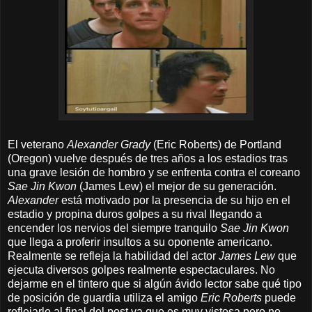
El veterano
Alexander Grady
(Eric Roberts) de Portland
(Oregon) vuelve después de tres años a los estadios tras
una grave lesión de hombro y se enfrenta contra el coreano
Sae Jin Kwon
(James Lew) el mejor de su generación.
Alexander
está motivado por la presencia de su hijo en el
estadio y propina duros golpes a su rival llegando a
encender los nervios del siempre tranquilo
Sae Jin Kwon
que llega a proferir insultos a su oponente americano.
Realmente se refleja la habilidad del actor
James Lew
que
ejecuta diversos golpes realmente espectaculares. No
dejarme en el tintero que si algún ávido lector sabe qué tipo
de posición de guardia utiliza el amigo
Eric Roberts
puede
reflejarlo al final del post ya que es muy vistosa pero no