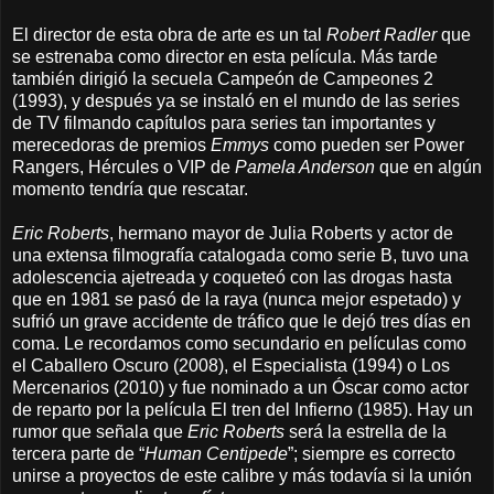
El director de esta obra de arte es un tal
Robert Radler
que
se estrenaba como director en esta película. Más tarde
también dirigió la secuela Campeón de Campeones 2
(1993), y después ya se instaló en el mundo de las series
de TV filmando capítulos para series tan importantes y
merecedoras de premios
Emmys
como pueden ser Power
Rangers, Hércules o VIP de
Pamela Anderson
que en algún
momento tendría que rescatar.
Eric Roberts
, hermano mayor de Julia Roberts y actor de
una extensa filmografía catalogada como serie B, tuvo una
adolescencia ajetreada y coqueteó con las drogas hasta
que en 1981 se pasó de la raya (nunca mejor espetado) y
sufrió un grave accidente de tráfico que le dejó tres días en
coma. Le recordamos como secundario en películas como
el Caballero Oscuro (2008), el Especialista (1994) o Los
Mercenarios (2010) y fue nominado a un Óscar como actor
de reparto por la película El tren del Infierno (1985). Hay un
rumor que señala que
Eric Roberts
será la estrella de la
tercera parte de “
Human Centipede
”; siempre es correcto
unirse a proyectos de este calibre y más todavía si la unión