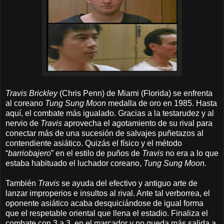
Travis Brickley
(Chris Penn) de Miami (Florida) se enfrenta
al coreano
Tung Sung Moon
medalla de oro en 1985. Hasta
aquí, el combate más igualado. Gracias a la testarudez y al
nervio de
Travis
aprovecha el agotamiento de su rival para
conectar más de una sucesión de salvajes puñetazos al
contendiente asiático. Quizás el físico y el método
“
barriobajero
” en el estilo de puños de
Travis
no era a lo que
estaba habituado el luchador coreano,
Tung Sung Moon.
También
Travis
se ayuda del efectivo y antiguo arte de
lanzar improperios e insultos al rival. Ante tal verborrea, el
oponente asiático acaba desquiciándose de igual forma
que el respetable oriental que llena el estadio. Finaliza el
combate con 3 a 3 en el marcador y no queda más salida a