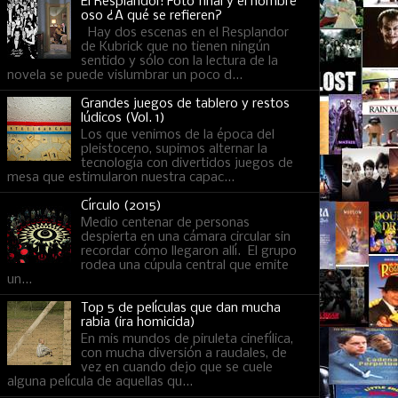
El Resplandor: Foto final y el hombre
oso ¿A qué se refieren?
Hay dos escenas en el Resplandor
de Kubrick que no tienen ningún
sentido y sólo con la lectura de la
novela se puede vislumbrar un poco d...
Grandes juegos de tablero y restos
lúdicos (Vol. 1)
Los que venimos de la época del
pleistoceno, supimos alternar la
tecnología con divertidos juegos de
mesa que estimularon nuestra capac...
Círculo (2015)
Medio centenar de personas
despierta en una cámara circular sin
recordar cómo llegaron allí. El grupo
rodea una cúpula central que emite
un...
Top 5 de películas que dan mucha
rabia (ira homicida)
En mis mundos de piruleta cinefílica,
con mucha diversión a raudales, de
vez en cuando dejo que se cuele
alguna película de aquellas qu...