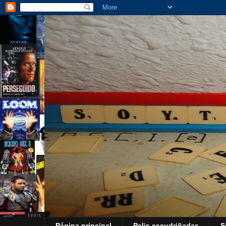
Página principal
Pelis escudriñadas
S