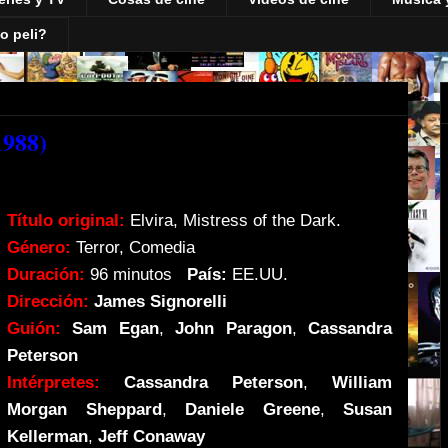
o peli?
1988)
Título original:
Elvira, Mistress of the Dark.
Género:
Terror, Comedia
Duración:
96 minutos
País:
EE.UU.
Dirección:
James Signorelli
Guión:
Sam Egan
,
John Paragon
,
Cassandra
Peterson
Intérpretes:
Cassandra Peterson
,
William
Morgan Sheppard
,
Daniele Greene
,
Susan
Kellerman
,
Jeff Conaway