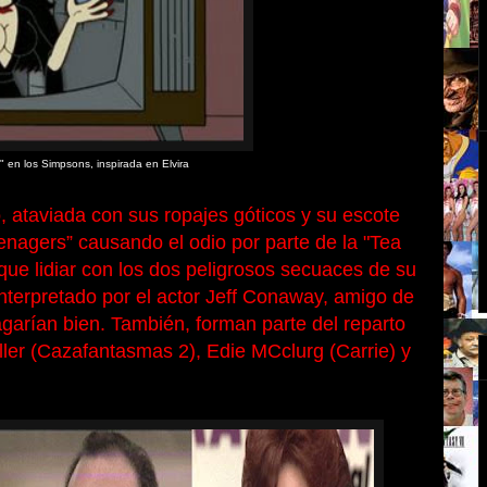
 en los Simpsons, inspirada en Elvira
, ataviada con sus ropajes góticos y su escote
eenagers” causando el odio por parte de la "Tea
ue lidiar con los dos peligrosos secuaces de su
 interpretado por el actor Jeff Conaway, amigo de
garían bien. También, forman parte del reparto
ller (Cazafantasmas 2), Edie MCclurg (Carrie) y