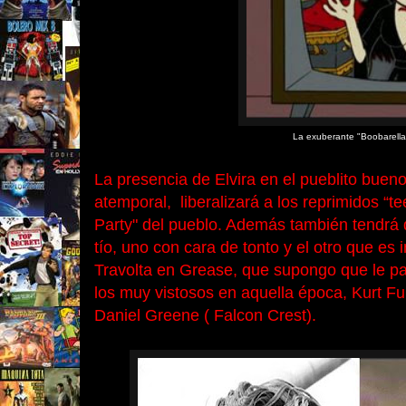
La exuberante "Boobarella"
La presencia de Elvira en el pueblito bueno
atemporal, liberalizará a los reprimidos “t
Party" del pueblo. Además también tendrá q
tío, uno con cara de tonto y el otro que es
Travolta en Grease, que supongo que le pa
los muy vistosos en aquella época, Kurt Fu
Daniel Greene ( Falcon Crest).