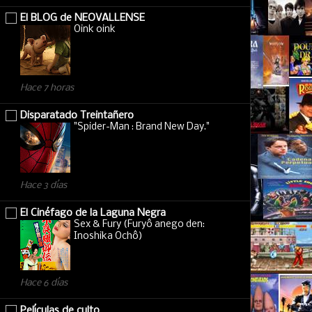
El BLOG de NEOVALLENSE
Oink oink
Hace 7 horas
Disparatado Treintañero
"Spider-Man : Brand New Day."
Hace 3 días
El Cinéfago de la Laguna Negra
Sex & Fury (Furyô anego den:
Inoshika Ochô)
Hace 6 días
Películas de culto