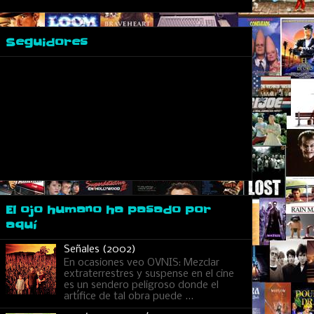
Seguidores
El ojo humano ha pasado por
aquí
Señales (2002)
En ocasiones veo OVNIS: Mezclar
extraterrestres y suspense en el cine
es un sendero peligroso donde el
artífice de tal obra puede ...