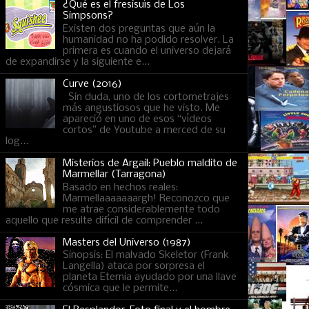
¿Qué es el fresisuís de Los
Simpsons?
Existen dos preguntas que aún la
humanidad no ha podido resolver. La
primera es cuando el universo dejará
de expandirse y la siguiente e...
Curve (2016)
Sin duda, uno de los cortometrajes
más angustiosos que he visto. Me
apareció en uno de esos “vídeos
cortos” de Youtube a merced de su
log...
Misterios de Argail: Pueblo maldito de
Marmellar (Tarragona)
Basado en hechos reales:
Marmellaaaaaaargh! Reconozco que
me atrae considerablemente todo
aquello que resulte difícil de comprender ...
Masters del Universo (1987)
Sinopsis: El malvado Skeletor (Frank
Langella) ataca por sorpresa el
planeta Eternia ayudado por una llave
cósmica que le permite...