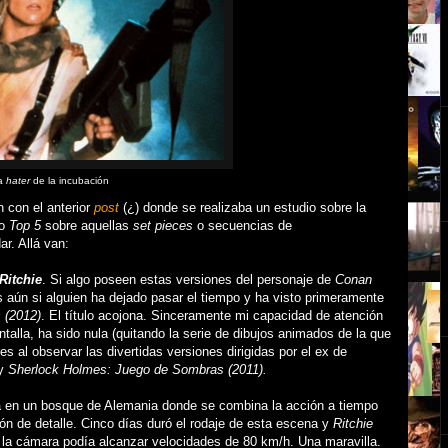
na
hater
de la incubación
 con el anterior
post
(¿) donde se realizaba un estudio sobre la
ro
Top 5
sobre aquellas
set pieces
o secuencias de
r. Allá van:
Ritchie
. Si algo poseen estas versiones del personaje de
Conan
 aún si alguien ha dejado pasar el tiempo y ha visto primeramente
s
(2012)
. El título acojona. Sinceramente mi capacidad de atención
talla, ha sido nula (quitando la serie de dibujos animados de la que
es al observar las divertidas versiones dirigidas por el ex de
 y
Sherlock Holmes: Juego de Sombras (2011).
 en un bosque de Alemania donde se combina la acción a tiempo
ón de detalle. Cinco días duró el rodaje de esta escena y
Ritchie
la cámara podía alcanzar velocidades de 80 km/h. Una maravilla.