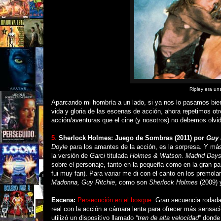
Ripley era u
Aparcando mi hombría a un lado, si ya nos lo pasamos bien
vida y gloria de las escenas de acción, ahora repetimos ot
acción/aventuras que el cine (y nosotros) no debemos olvida
5
.
Sherlock Holmes: Juego de Sombras (2011) por
Guy 
Doyle
para los amantes de la acción, es la sorpresa. Y más
la versión de
Garci
titulada
Holmes & Watson.
Madrid Day
sobre el personaje, tanto en la pequeña como en la gran pan
fui muy fan). Para variar me di con el canto en los premolar
Madonna, Guy Ritchie
, como son
Sherlock Holmes
(2009)
Escena:
Persecución en el bosque.
Gran secuencia rodada
real con la acción a cámara lenta para ofrecer más sensaci
utilizó un dispositivo llamado
“tren de alta velocidad”
donde 