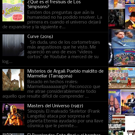
¿Qué es el fresisuís de Los
Simpsons?
Existen dos preguntas que aún la
humanidad no ha podido resolver. La
primera es cuando el universo dejará
de expandirse y la siguiente e...
Curve (2016)
Sin duda, uno de los cortometrajes
más angustiosos que he visto. Me
apareció en uno de esos “vídeos
cortos” de Youtube a merced de su
log...
Misterios de Argail: Pueblo maldito de
Marmellar (Tarragona)
Basado en hechos reales:
Marmellaaaaaaargh! Reconozco que
me atrae considerablemente todo
aquello que resulte difícil de comprender ...
Masters del Universo (1987)
Sinopsis: El malvado Skeletor (Frank
Langella) ataca por sorpresa el
planeta Eternia ayudado por una llave
cósmica que le permite...