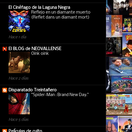
El Cinéfago de la Laguna Negra
Reflejo en un diamante muerto
(Reflet dans un diamant mort)
Hace 1 día
El BLOG de NEOVALLENSE
Oink oink
Hace 2 días
Disparatado Treintañero
"Spider-Man : Brand New Day."
Hace 5 días
Películas de culto