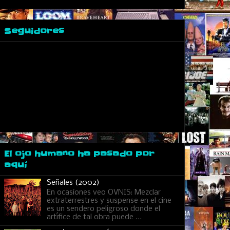
Seguidores
El ojo humano ha pasado por
aquí
Señales (2002)
En ocasiones veo OVNIS: Mezclar
extraterrestres y suspense en el cine
es un sendero peligroso donde el
artífice de tal obra puede ...