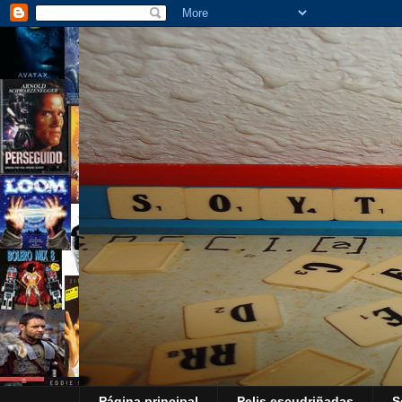
Página principal
Pelis escudriñadas
S