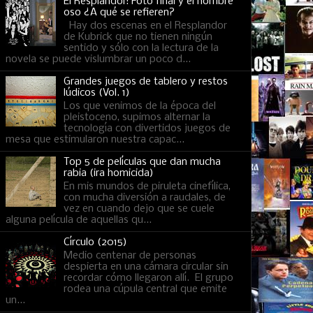
El Resplandor: Foto final y el hombre
oso ¿A qué se refieren?
Hay dos escenas en el Resplandor
de Kubrick que no tienen ningún
sentido y sólo con la lectura de la
novela se puede vislumbrar un poco d...
Grandes juegos de tablero y restos
lúdicos (Vol. 1)
Los que venimos de la época del
pleistoceno, supimos alternar la
tecnología con divertidos juegos de
mesa que estimularon nuestra capac...
Top 5 de películas que dan mucha
rabia (ira homicida)
En mis mundos de piruleta cinefílica,
con mucha diversión a raudales, de
vez en cuando dejo que se cuele
alguna película de aquellas qu...
Círculo (2015)
Medio centenar de personas
despierta en una cámara circular sin
recordar cómo llegaron allí. El grupo
rodea una cúpula central que emite
un...