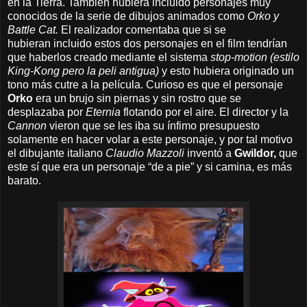
en la Tierra. También hubiera incluido personajes muy
conocidos de la serie de dibujos animados como
Orko y
Battle Cat.
El realizador comentaba que
si se
hubieran incluido estos dos personajes en el film tendrían
que haberlos creado mediante el sistema
stop-motion
(estilo
King-Kong pero la peli antigua)
y esto hubiera originado un
tono más cutre a la película. Curioso es que el personaje
Orko
era un brujo sin piernas y sin rostro que se
desplazaba por
Eternia
flotando por el aire. El director y la
Cannon
vieron que se les iba su ínfimo presupuesto
solamente en hacer volar a este personaje, y por tal motivo
el dibujante italiano
Claudio Mazzoli
inventó a
Gwildor,
que
este sí que era un personaje “de a pie” y si camina, es más
barato.