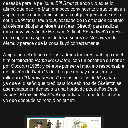
deseaba para la película.
Bill Stout
cuando vio aquello,
afirmó que ese He-Man era poco convincente y
que tenía un
aspecto anticuado
como si fuera cualquier personaje de la
serie
Cuéntame
.
Bill Stout
, hastiado de la situación contrató
al célebre dibujante
Moebius
(Jean Giraud) para realizar
una nueva versión de He-man. Al final,
Stout
diseñó un He-
man cogiendo aspectos de los diseños de
Moebius
y de
Mattel
y parece que la cosa fluyó correctamente.
Ampliando el elenco de ilustradores también participó en el
film el fallecido
Ralph Mc Quarrie
, con un óscar en su haber
por
Cocoon
(1985) y célebre por ser el máximo responsable
del diseño de Darth Vader. Lo que no hay duda, era la
influencia
"Darthvaderiana"
en los bocetos de
Mc Quarrie
ya que el diseño que creó para los esbirros de Skeletor, se
asemejaban en demasía a una horda de pequeños
Darth
Vaders.
El mismo
Bill Stout
dijo odiaba a muerte tal diseño
ya que después se reflejó en el film.