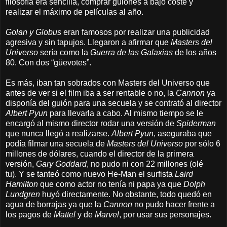
filosofía era sencilla, comprar guiones a bajo coste y
realizar el máximo de películas al año.
Golan y Globus
eran famosos por realizar una publicidad
agresiva y sin tapujos. Llegaron a afirmar que
Masters del
Universo
sería como la
Guerra de las Galaxias
de los años
80. Con dos “güevotes”.
Es más, iban tan sobrados con Masters del Universo que
antes de ver si el film iba a ser rentable o no, la
Cannon
ya
disponía del guión para una secuela y se contrató al director
Albert Pyun
para llevarla a cabo. Al mismo tiempo se le
encargó al mismo director rodar una versión de
Spiderman
que nunca llegó a realizarse.
Albert Pyun
, aseguraba que
podía filmar una secuela de
Masters del Universo
por sólo 6
millones de dólares, cuando el director de la primera
versión,
Gary Goddard
, no pudo ni con 22 millones (olé
tu).
Y se tanteó como nuevo He-Man
el surfista
Laird
Hamilton
que como actor no tenía ni papa ya que
Dolph
Lundgren
huyó directamente.
No obstante,
todo quedó en
agua de borrajas ya que la
Cannon
no pudo hacer frente a
los pagos de
Mattel
y de
Marvel
, por usar sus personajes.