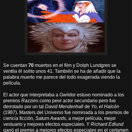
Se cuentan
70
muertos en el film y Dolph Lundgren se
ventila él solito unos 41. También se ha de añadir que la
palabra muerto me parece del todo exagerada viendo la
película.
El actor que interpretaba a Gwildor estuvo nominado a los
premios
Razzies
como peor actor secundario pero fue
derrotado por un tal
David Mendenhall
de
Yo, el Halcón
(1987). Masters del Universo fue nominada a los premios de
ciencia ficción,
Saturn Awards,
a mejor película, mejor
vestuario y mejores efectos especiales. Y
Richard Edlund
ganó el premio a mejores efectos especiales en el certamen