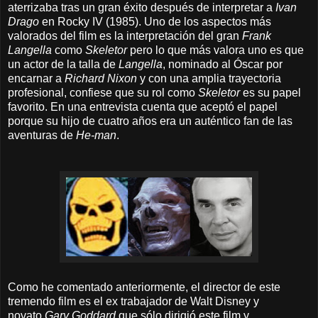
aterrizaba tras un gran éxito después de interpretar a
Ivan
Drago
en Rocky IV (1985).
Uno de los aspectos más
valorados del film es la interpretación del gran
Frank
Langella
como
Skeletor
pero lo que más valora uno es que
un actor de la talla de
Langella
, nominado al Óscar por
encarnar a
Richard Nixon
y con una amplia trayectoria
profesional, confiese que su rol como
Skeletor
es su papel
favorito. En una entrevista cuenta que aceptó el papel
porque su hijo de cuatro años era un auténtico fan de las
aventuras de
He-man
.
Como he comentado anteriormente, el director de este
tremendo film es el ex trabajador de Walt Disney y
novato
Gary Goddard
que sólo dirigió este film y