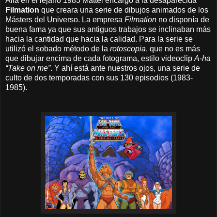
Allá en el lejano 1983
Mattel encargó a la desaparecida
Filmation
que creara una serie de dibujos animados de los
Másters del Universo. La empresa
Filmation
no disponía de
buena fama ya que sus antiguos trabajos se inclinaban más
hacia la cantidad que hacia la calidad. Para la serie se
utilizó el sobado método de la
rotoscopia
, que no es más
que dibujar encima de cada fotograma, estilo videoclip
A-ha
“Take on me”
. Y ahí está ante nuestros ojos, una serie de
culto de dos temporadas con sus 130 episodios (1983-
1985).