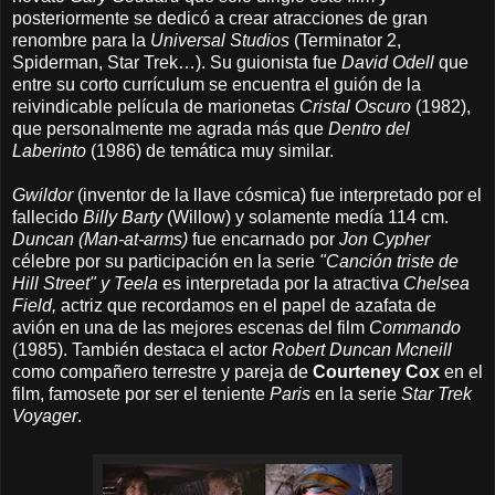
posteriormente se dedicó a crear atracciones de gran
renombre para la
Universal Studios
(Terminator 2,
Spiderman, Star Trek…). Su guionista fue
David Odell
que
entre su corto currículum se encuentra el guión de la
reivindicable película de marionetas
Cristal Oscuro
(1982),
que personalmente me agrada más que
Dentro del
Laberinto
(1986) de temática muy similar.
Gwildor
(inventor de la llave cósmica)
fue interpretado por el
fallecido
Billy Barty
(Willow) y solamente medía 114 cm.
Duncan (Man-at-arms)
fue encarnado por
Jon Cypher
célebre por su participación en la serie
"Canción triste de
Hill Street" y
Teela
es interpretada por la atractiva
Chelsea
Field,
actriz que recordamos en el papel de azafata de
avión en una de las mejores escenas del film
Commando
(1985). También destaca el actor
Robert Duncan Mcneill
como compañero terrestre y pareja de
Courteney Cox
en el
film, famosete por ser el teniente
Paris
en la serie
Star Trek
Voyager
.