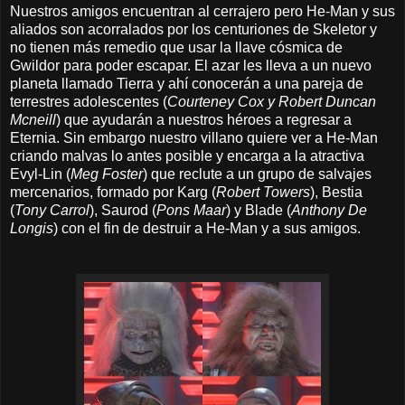
Nuestros amigos encuentran al cerrajero pero He-Man y sus
aliados son acorralados por los centuriones de Skeletor y
no tienen más remedio que usar la llave cósmica de
Gwildor para poder escapar. El azar les lleva a un nuevo
planeta llamado Tierra y ahí conocerán a una pareja de
terrestres adolescentes (
Courteney Cox y Robert Duncan
Mcneill
) que ayudarán a nuestros héroes a regresar a
Eternia. Sin embargo nuestro villano quiere ver a He-Man
criando malvas lo antes posible y encarga a
la atractiva
Evyl-Lin (
Meg Foster
)
que reclute a un grupo de salvajes
mercenarios,
formado por Karg (
Robert Towers
),
Bestia
(
Tony Carrol
),
Saurod (
Pons Maar
) y
Blade (
Anthony De
Longis
) con el fin de destruir a He-Man y a sus amigos.