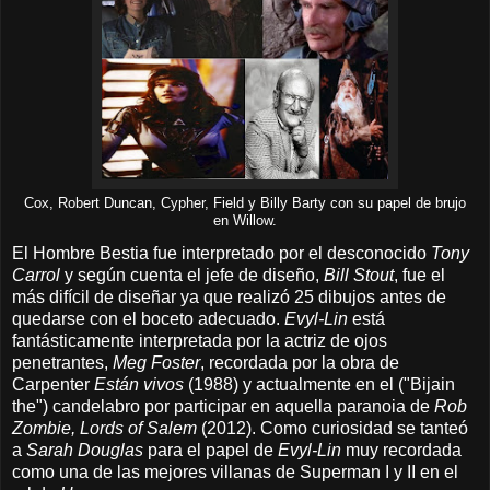
Cox, Robert Duncan, Cypher, Field y Billy Barty con su papel de brujo
en Willow.
El Hombre Bestia fue interpretado por el desconocido
Tony
Carrol
y según cuenta el jefe de diseño,
Bill Stout
, fue el
más difícil de diseñar ya que realizó 25 dibujos antes de
quedarse con el boceto adecuado.
Evyl-Lin
está
fantásticamente interpretada por la actriz de ojos
penetrantes,
Meg Foster
, recordada por la obra de
Carpenter
Están vivos
(1988) y actualmente en el ("Bijain
the") candelabro por participar en aquella paranoia de
Rob
Zombie, Lords of Salem
(2012). Como curiosidad se tanteó
a
Sarah Douglas
para el papel de
Evyl-Lin
muy recordada
como una de las mejores villanas de Superman I y II en el