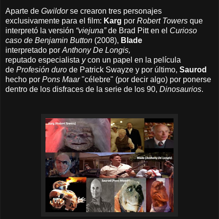
Aparte de
Gwildor
s
e crearon tres personajes
exclusivamente para el film:
Karg
por
Robert Towers
que
interpretó la versión
“viejuna”
de Brad Pitt en el
Curioso
caso de Benjamin Button
(2008),
Blade
interpretado
por
Anthony De Longis,
reputado
especialista
y
con un papel en la película
de
Profesión duro
de Patrick Swayze y por último,
Saurod
hecho por
Pons Maar
"célebre" (por decir algo) por ponerse
dentro de los disfraces de la serie de los 90,
Dinosaurios
.