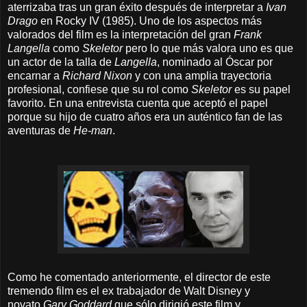
aterrizaba tras un gran éxito después de interpretar a
Ivan
Drago
en Rocky IV (1985).
Uno de los aspectos más
valorados del film es la interpretación del gran
Frank
Langella
como
Skeletor
pero lo que más valora uno es que
un actor de la talla de
Langella
, nominado al Óscar por
encarnar a
Richard Nixon
y con una amplia trayectoria
profesional, confiese que su rol como
Skeletor
es su papel
favorito. En una entrevista cuenta que aceptó el papel
porque su hijo de cuatro años era un auténtico fan de las
aventuras de
He-man
.
Como he comentado anteriormente, el director de este
tremendo film es el ex trabajador de Walt Disney y
novato
Gary Goddard
que sólo dirigió este film y