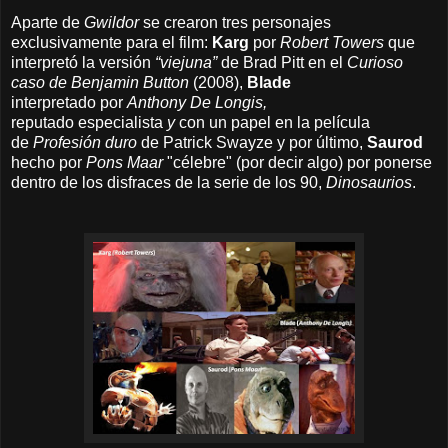
Aparte de
Gwildor
s
e crearon tres personajes
exclusivamente para el film:
Karg
por
Robert Towers
que
interpretó la versión
“viejuna”
de Brad Pitt en el
Curioso
caso de Benjamin Button
(2008),
Blade
interpretado
por
Anthony De Longis,
reputado
especialista
y
con un papel en la película
de
Profesión duro
de Patrick Swayze y por último,
Saurod
hecho por
Pons Maar
"célebre" (por decir algo) por ponerse
dentro de los disfraces de la serie de los 90,
Dinosaurios
.