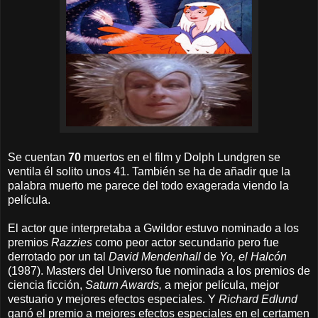
Se cuentan
70
muertos en el film y Dolph Lundgren se
ventila él solito unos 41. También se ha de añadir que la
palabra muerto me parece del todo exagerada viendo la
película.
El actor que interpretaba a Gwildor estuvo nominado a los
premios
Razzies
como peor actor secundario pero fue
derrotado por un tal
David Mendenhall
de
Yo, el Halcón
(1987). Masters del Universo fue nominada a los premios de
ciencia ficción,
Saturn Awards,
a mejor película, mejor
vestuario y mejores efectos especiales. Y
Richard Edlund
ganó el premio a mejores efectos especiales en el certamen