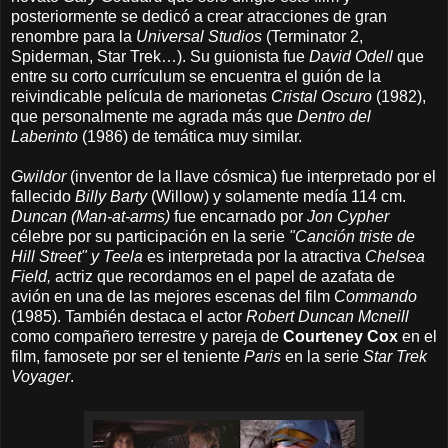
posteriormente se dedicó a crear atracciones de gran
renombre para la
Universal Studios
(Terminator 2,
Spiderman, Star Trek…). Su guionista fue
David Odell
que
entre su corto currículum se encuentra el guión de la
reivindicable película de marionetas
Cristal Oscuro
(1982),
que personalmente me agrada más que
Dentro del
Laberinto
(1986) de temática muy similar.
Gwildor
(inventor de la llave cósmica)
fue interpretado por el
fallecido
Billy Barty
(Willow) y solamente medía 114 cm.
Duncan (Man-at-arms)
fue encarnado por
Jon Cypher
célebre por su participación en la serie
"Canción triste de
Hill Street" y
Teela
es interpretada por la atractiva
Chelsea
Field,
actriz que recordamos en el papel de azafata de
avión en una de las mejores escenas del film
Commando
(1985). También destaca el actor
Robert Duncan Mcneill
como compañero terrestre y pareja de
Courteney Cox
en el
film, famosete por ser el teniente
Paris
en la serie
Star Trek
Voyager
.