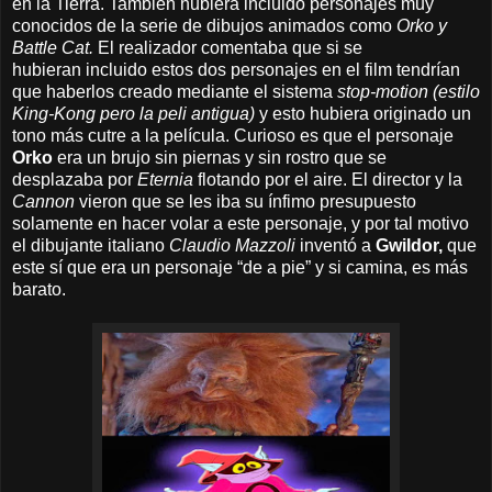
en la Tierra. También hubiera incluido personajes muy
conocidos de la serie de dibujos animados como
Orko y
Battle Cat.
El realizador comentaba que
si se
hubieran incluido estos dos personajes en el film tendrían
que haberlos creado mediante el sistema
stop-motion
(estilo
King-Kong pero la peli antigua)
y esto hubiera originado un
tono más cutre a la película. Curioso es que el personaje
Orko
era un brujo sin piernas y sin rostro que se
desplazaba por
Eternia
flotando por el aire. El director y la
Cannon
vieron que se les iba su ínfimo presupuesto
solamente en hacer volar a este personaje, y por tal motivo
el dibujante italiano
Claudio Mazzoli
inventó a
Gwildor,
que
este sí que era un personaje “de a pie” y si camina, es más
barato.