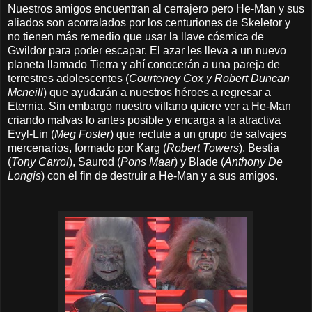
Nuestros amigos encuentran al cerrajero pero He-Man y sus
aliados son acorralados por los centuriones de Skeletor y
no tienen más remedio que usar la llave cósmica de
Gwildor para poder escapar. El azar les lleva a un nuevo
planeta llamado Tierra y ahí conocerán a una pareja de
terrestres adolescentes (
Courteney Cox y Robert Duncan
Mcneill
) que ayudarán a nuestros héroes a regresar a
Eternia. Sin embargo nuestro villano quiere ver a He-Man
criando malvas lo antes posible y encarga a
la atractiva
Evyl-Lin (
Meg Foster
)
que reclute a un grupo de salvajes
mercenarios,
formado por Karg (
Robert Towers
),
Bestia
(
Tony Carrol
),
Saurod (
Pons Maar
) y
Blade (
Anthony De
Longis
) con el fin de destruir a He-Man y a sus amigos.