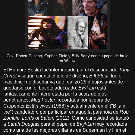
Cox, Robert Duncan, Cypher, Field y Billy Barty con su papel de brujo
en Willow.
El Hombre Bestia fue interpretado por el desconocido
Tony
Carrol
y según cuenta el jefe de diseño,
Bill Stout
, fue el
más difícil de diseñar ya que realizó 25 dibujos antes de
quedarse con el boceto adecuado.
Evyl-Lin
está
fantásticamente interpretada por la actriz de ojos
penetrantes,
Meg Foster
, recordada por la obra de
Carpenter
Están vivos
(1988) y actualmente en el ("Bijain
the") candelabro por participar en aquella paranoia de
Rob
Zombie, Lords of Salem
(2012). Como curiosidad se tanteó
a
Sarah Douglas
para el papel de
Evyl-Lin
muy recordada
como una de las mejores villanas de Superman I y II en el