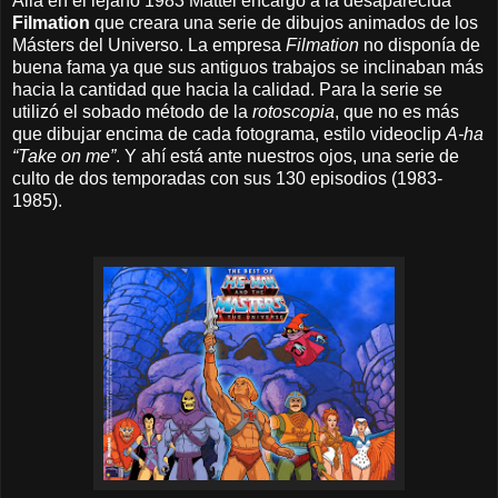
Allá en el lejano 1983
Mattel encargó a la desaparecida
Filmation
que creara una serie de dibujos animados de los
Másters del Universo. La empresa
Filmation
no disponía de
buena fama ya que sus antiguos trabajos se inclinaban más
hacia la cantidad que hacia la calidad. Para la serie se
utilizó el sobado método de la
rotoscopia
, que no es más
que dibujar encima de cada fotograma, estilo videoclip
A-ha
“Take on me”
. Y ahí está ante nuestros ojos, una serie de
culto de dos temporadas con sus 130 episodios (1983-
1985).