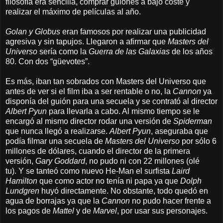
filosofía era sencilla, comprar guiones a bajo coste y
realizar el máximo de películas al año.
Golan y Globus
eran famosos por realizar una publicidad
agresiva y sin tapujos. Llegaron a afirmar que
Masters del
Universo
sería como la
Guerra de las Galaxias
de los años
80. Con dos “güevotes”.
Es más, iban tan sobrados con Masters del Universo que
antes de ver si el film iba a ser rentable o no, la
Cannon
ya
disponía del guión para una secuela y se contrató al director
Albert Pyun
para llevarla a cabo. Al mismo tiempo se le
encargó al mismo director rodar una versión de
Spiderman
que nunca llegó a realizarse.
Albert Pyun
, aseguraba que
podía filmar una secuela de
Masters del Universo
por sólo 6
millones de dólares, cuando el director de la primera
versión,
Gary Goddard
, no pudo ni con 22 millones (olé
tu).
Y se tanteó como nuevo He-Man
el surfista
Laird
Hamilton
que como actor no tenía ni papa ya que
Dolph
Lundgren
huyó directamente.
No obstante,
todo quedó en
agua de borrajas ya que la
Cannon
no pudo hacer frente a
los pagos de
Mattel
y de
Marvel
, por usar sus personajes.