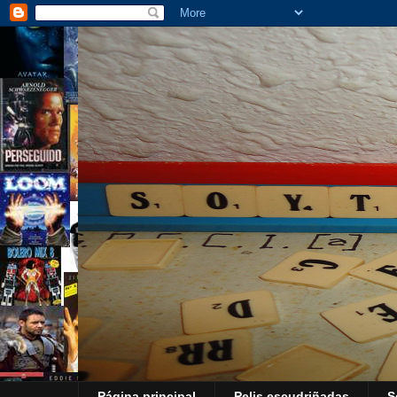
Página principal
Pelis escudriñadas
S