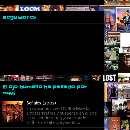
Seguidores
El ojo humano ha pasado por
aquí
Señales (2002)
En ocasiones veo OVNIS: Mezclar
extraterrestres y suspense en el cine
es un sendero peligroso donde el
artífice de tal obra puede ...