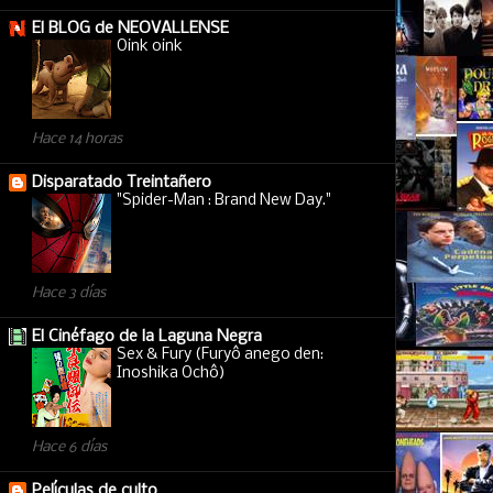
El BLOG de NEOVALLENSE
Oink oink
Hace 14 horas
Disparatado Treintañero
"Spider-Man : Brand New Day."
Hace 3 días
El Cinéfago de la Laguna Negra
Sex & Fury (Furyô anego den:
Inoshika Ochô)
Hace 6 días
Películas de culto