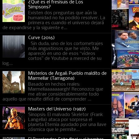
¿Qué es el fresisuís de Los
Simpsons?
Existen dos preguntas que aún la
humanidad no ha podido resolver. La
primera es cuando el universo dejará
de expandirse y la siguiente e...
Curve (2016)
Sin duda, uno de los cortometrajes
más angustiosos que he visto. Me
apareció en uno de esos “vídeos
cortos” de Youtube a merced de su
log...
Misterios de Argail: Pueblo maldito de
Marmellar (Tarragona)
Basado en hechos reales:
Marmellaaaaaaargh! Reconozco que
me atrae considerablemente todo
aquello que resulte difícil de comprender ...
Masters del Universo (1987)
Sinopsis: El malvado Skeletor (Frank
Langella) ataca por sorpresa el
planeta Eternia ayudado por una llave
cósmica que le permite...