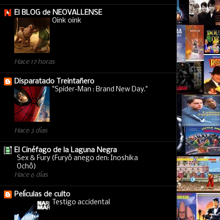
El BLOG de NEOVALLENSE
Oink oink
Hace 17 horas
Disparatado Treintañero
"Spider-Man : Brand New Day."
Hace 3 días
El Cinéfago de la Laguna Negra
Sex & Fury (Furyô anego den: Inoshika
Ochô)
Hace 6 días
Películas de culto
Testigo accidental