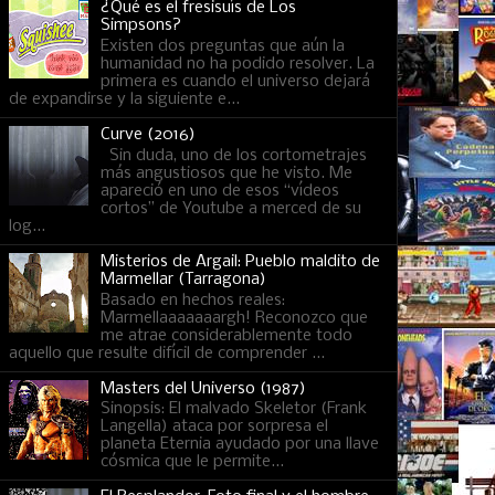
¿Qué es el fresisuís de Los
Simpsons?
Existen dos preguntas que aún la
humanidad no ha podido resolver. La
primera es cuando el universo dejará
de expandirse y la siguiente e...
Curve (2016)
Sin duda, uno de los cortometrajes
más angustiosos que he visto. Me
apareció en uno de esos “vídeos
cortos” de Youtube a merced de su
log...
Misterios de Argail: Pueblo maldito de
Marmellar (Tarragona)
Basado en hechos reales:
Marmellaaaaaaargh! Reconozco que
me atrae considerablemente todo
aquello que resulte difícil de comprender ...
Masters del Universo (1987)
Sinopsis: El malvado Skeletor (Frank
Langella) ataca por sorpresa el
planeta Eternia ayudado por una llave
cósmica que le permite...