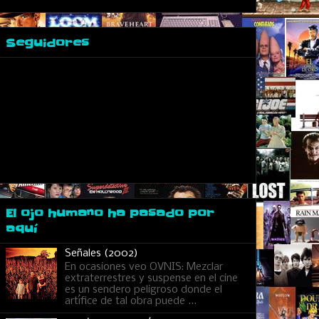
Seguidores
El ojo humano ha pasado por
aquí
Señales (2002)
En ocasiones veo OVNIS: Mezclar
extraterrestres y suspense en el cine
es un sendero peligroso donde el
artífice de tal obra puede ...