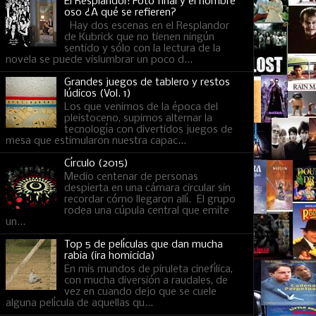
El Resplandor: Foto final y el hombre
oso ¿A qué se refieren?
Hay dos escenas en el Resplandor
de Kubrick que no tienen ningún
sentido y sólo con la lectura de la
novela se puede vislumbrar un poco d...
Grandes juegos de tablero y restos
lúdicos (Vol. 1)
Los que venimos de la época del
pleistoceno, supimos alternar la
tecnología con divertidos juegos de
mesa que estimularon nuestra capac...
Círculo (2015)
Medio centenar de personas
despierta en una cámara circular sin
recordar cómo llegaron allí. El grupo
rodea una cúpula central que emite
un...
Top 5 de películas que dan mucha
rabia (ira homicida)
En mis mundos de piruleta cinefílica,
con mucha diversión a raudales, de
vez en cuando dejo que se cuele
alguna película de aquellas qu...