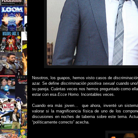
Nosotros, los guapos, hemos visto casos de
discriminació
azar. Se define
d
iscriminación positiva sexual
cuando uno/
su pareja. Cuántas veces nos hemos preguntado como ell
estar con esa
Ecce Homo.
Incontables veces.
Cuando era más joven…
que ahora, inventé un sistema 
valorar si la magnificencia física de uno de los compon
discusiones en noches de taberna sobre este tema. Actu
“políticamente correcto” acecha.