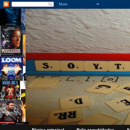
Página principal
Pelis escudriñadas
S