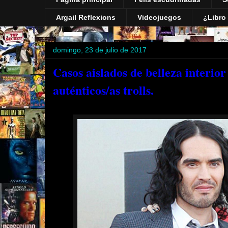
Argail Reflexions
Videojuegos
¿Libro 
domingo, 23 de julio de 2017
Casos aislados de belleza interior
auténticos/as trolls.