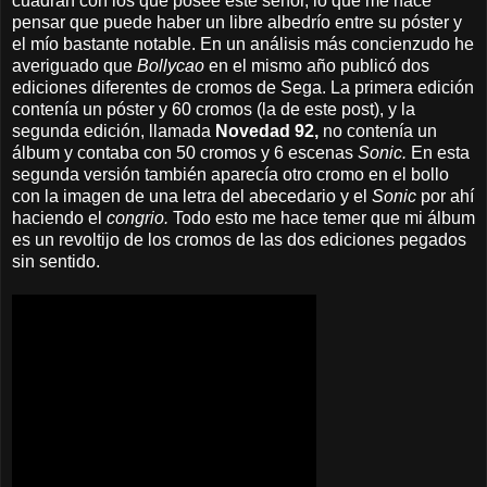
cuadran con los que posee este señor, lo que me hace
pensar que puede haber un libre albedrío entre su póster y
el mío bastante notable. En un análisis más concienzudo he
averiguado que
Bollycao
en el mismo año publicó dos
ediciones diferentes de cromos de Sega. La primera edición
contenía un póster y 60 cromos (la de este post), y la
segunda edición, llamada
Novedad 92,
no contenía un
álbum y contaba con 50 cromos y 6 escenas
Sonic.
En esta
segunda versión también aparecía otro cromo en el bollo
con la imagen de una letra del abecedario y el
Sonic
por ahí
haciendo el
congrio.
Todo esto me hace temer que mi álbum
es un revoltijo de los cromos de las dos ediciones pegados
sin sentido.