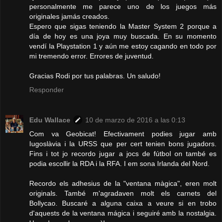
personalmente me parece uno de los juegos más
originales jamás creados.
Espero que sigas teniendo la Master System 2 porque a
día de hoy es una joya muy buscada. En su momento
vendí la Playstation 1 y aún me estoy cagando en todo por
mi tremendo error. Errores de juventud.
Gracias Rodi por tus palabras. Un saludo!
Responder
Edu Wallace
10 de marzo de 2016 a las 0:13
Com va Geobicat! Efectivament podies jugar amb
Iugoslàvia i la URSS que per cert tenien bons jugadors.
Fins i tot jo recordo jugar a jocs de fútbol on també es
podia escollir la RDA i la RFA. I em sona Irlanda del Nord.
Recordo els adhesius de la "ventana màgica", eren molt
originals. També m'agradaven molt els carnets del
Bollycao. Buscaré a alguna caixa a veure si en trobo
d'aquests de la ventana mágica i seguiré amb la nostalgia.