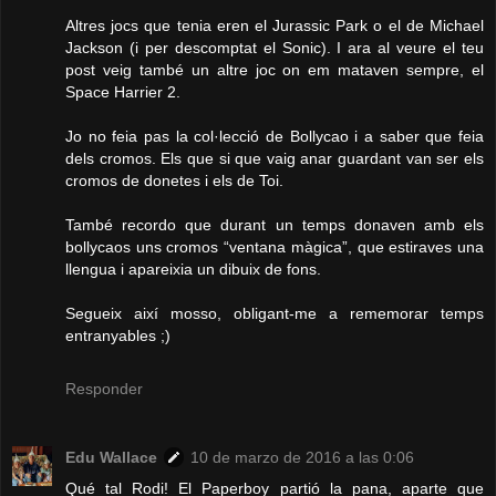
Altres jocs que tenia eren el Jurassic Park o el de Michael
Jackson (i per descomptat el Sonic). I ara al veure el teu
post veig també un altre joc on em mataven sempre, el
Space Harrier 2.
Jo no feia pas la col·lecció de Bollycao i a saber que feia
dels cromos. Els que si que vaig anar guardant van ser els
cromos de donetes i els de Toi.
També recordo que durant un temps donaven amb els
bollycaos uns cromos “ventana màgica”, que estiraves una
llengua i apareixia un dibuix de fons.
Segueix així mosso, obligant-me a rememorar temps
entranyables ;)
Responder
Edu Wallace
10 de marzo de 2016 a las 0:06
Qué tal Rodi! El Paperboy partió la pana, aparte que