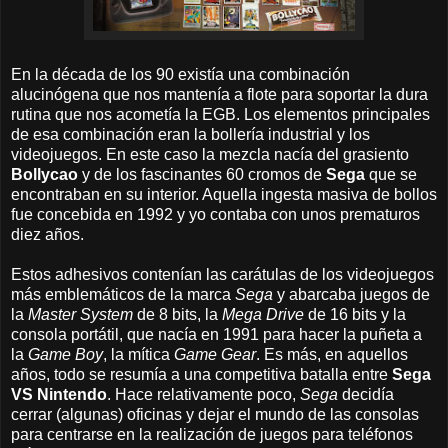
En la década de los 90 existía una combinación
alucinógena que nos mantenía a flote para soportar la dura
rutina que nos acometía la EGB. Los elementos principales
de esa combinación eran la bollería industrial y los
videojuegos. En este caso la mezcla nacía del grasiento
Bollycao
y de los fascinantes 60 cromos de
Sega
que se
encontraban en su interior. Aquella ingesta masiva de bollos
fue concebida en 1992 y yo contaba con unos prematuros
diez años.
Estos adhesivos contenían las carátulas de los videojuegos
más emblemáticos de la marca
Sega
y abarcaba juegos de
la
Master System
de 8 bits, la
Mega Drive
de 16 bits y la
consola portátil, que nacía en 1991 para hacer la puñeta a
la
Game Boy
, la mítica
Game Gear
. Es más, en aquellos
años, todo se resumía a una competitiva batalla entre
Sega
VS Nintendo
. Hace relativamente poco,
Sega
decidía
cerrar (algunas) oficinas y dejar el mundo de las consolas
para centrarse en la realización de juegos para teléfonos