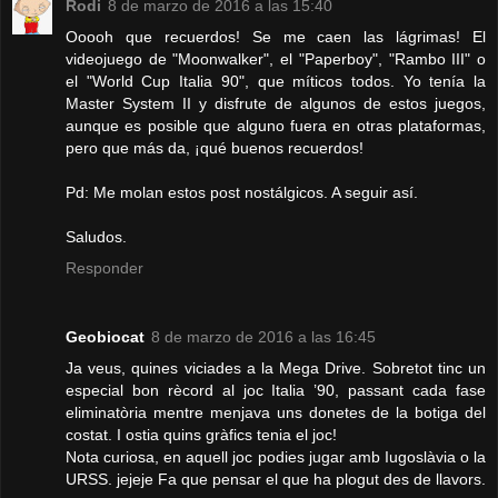
Rodi
8 de marzo de 2016 a las 15:40
Ooooh que recuerdos! Se me caen las lágrimas! El
videojuego de "Moonwalker", el "Paperboy", "Rambo III" o
el "World Cup Italia 90", que míticos todos. Yo tenía la
Master System II y disfrute de algunos de estos juegos,
aunque es posible que alguno fuera en otras plataformas,
pero que más da, ¡qué buenos recuerdos!
Pd: Me molan estos post nostálgicos. A seguir así.
Saludos.
Responder
Geobiocat
8 de marzo de 2016 a las 16:45
Ja veus, quines viciades a la Mega Drive. Sobretot tinc un
especial bon rècord al joc Italia ’90, passant cada fase
eliminatòria mentre menjava uns donetes de la botiga del
costat. I ostia quins gràfics tenia el joc!
Nota curiosa, en aquell joc podies jugar amb Iugoslàvia o la
URSS. jejeje Fa que pensar el que ha plogut des de llavors.