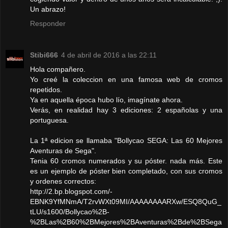
Un abrazo!
Responder
Stibi666
4 de abril de 2016 a las 22:11
Hola compañero.
Yo creé la coleccion en una famosa web de cromos
repetidos.
Ya en aquella época hubo lío, imagínate ahora.
Verás, en realidad hay 3 ediciones: 2 españolas y una
portuguesa.
La 1ª edicion se llamaba "Bollycao SEGA: Las 60 Mejores
Aventuras de Sega".
Tenia 60 cromos numerados y su póster. nada más. Este
es un ejemplo de póster bien completado, con sus cromos
y ordenes correctos:
http://2.bp.blogspot.com/-
EBNK9YfMNmA/T2rvWXt09MI/AAAAAAAARXw/ESQ8QuG_
tLU/s1600/Bollycao%2B-
%2BLas%2B60%2BMejores%2BAventuras%2Bde%2BSega