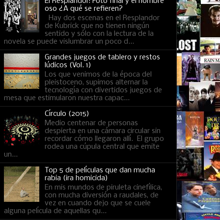
El Resplandor: Foto final y el hombre
oso ¿A qué se refieren?
Hay dos escenas en el Resplandor
de Kubrick que no tienen ningún
sentido y sólo con la lectura de la
novela se puede vislumbrar un poco d...
Grandes juegos de tablero y restos
lúdicos (Vol. 1)
Los que venimos de la época del
pleistoceno, supimos alternar la
tecnología con divertidos juegos de
mesa que estimularon nuestra capac...
Círculo (2015)
Medio centenar de personas
despierta en una cámara circular sin
recordar cómo llegaron allí. El grupo
rodea una cúpula central que emite
un...
Top 5 de películas que dan mucha
rabia (ira homicida)
En mis mundos de piruleta cinefílica,
con mucha diversión a raudales, de
vez en cuando dejo que se cuele
alguna película de aquellas qu...