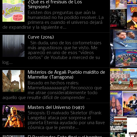
¿Qué es el fresisuís de Los
Simpsons?
Existen dos preguntas que aún la
humanidad no ha podido resolver. La
primera es cuando el universo dejará
de expandirse y la siguiente e...
Curve (2016)
Sin duda, uno de los cortometrajes
más angustiosos que he visto. Me
apareció en uno de esos “vídeos
cortos” de Youtube a merced de su
log...
Misterios de Argail: Pueblo maldito de
Marmellar (Tarragona)
Basado en hechos reales:
Marmellaaaaaaargh! Reconozco que
me atrae considerablemente todo
aquello que resulte difícil de comprender ...
Masters del Universo (1987)
Sinopsis: El malvado Skeletor (Frank
Langella) ataca por sorpresa el
planeta Eternia ayudado por una llave
cósmica que le permite...