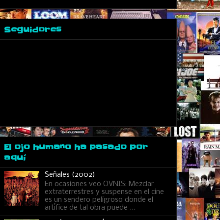
Seguidores
El ojo humano ha pasado por
aquí
Señales (2002)
En ocasiones veo OVNIS: Mezclar
extraterrestres y suspense en el cine
es un sendero peligroso donde el
artífice de tal obra puede ...