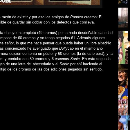
 razón de existir y por eso los amigos de
Panrico
crearon: El
ble de guardar sin doblar con los defectos que conlleva.
a el suyo incompleto (49 cromos) por la nada desdeñable cantidad
e compone de 60 cromos y yo tengo pegados 61. Además algunos
 señor, lo que me hace pensar que puede haber un libre albedrío
 más concienzudo he averiguado que
Bollycao
en el mismo año
mera edición contenía un póster y 60 cromos (la de este post), y la
um y contaba con 50 cromos y 6 escenas
Sonic.
En esta segunda
gen de una letra del abecedario y el
Sonic
por ahí haciendo el
ijo de los cromos de las dos ediciones pegados sin sentido.