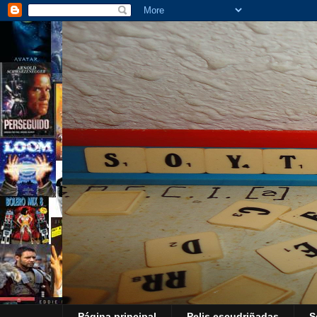
Página principal
Pelis escudriñadas
S