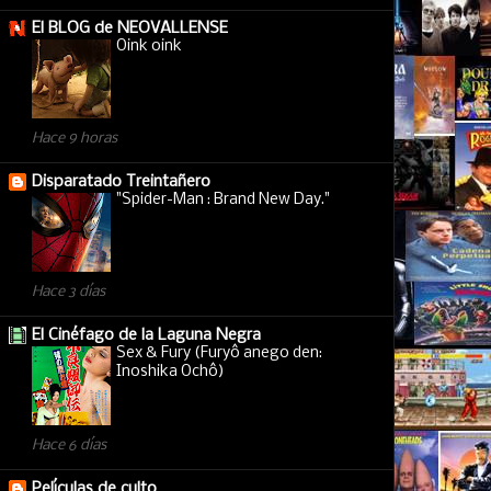
El BLOG de NEOVALLENSE
Oink oink
Hace 9 horas
Disparatado Treintañero
"Spider-Man : Brand New Day."
Hace 3 días
El Cinéfago de la Laguna Negra
Sex & Fury (Furyô anego den:
Inoshika Ochô)
Hace 6 días
Películas de culto