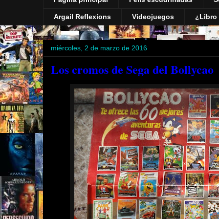
Argail Reflexions
Videojuegos
¿Libro 
miércoles, 2 de marzo de 2016
Los cromos de Sega del Bollycao