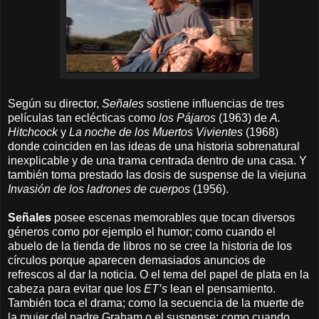
Según su director,
Señales
sostiene influencias de tres
películas tan eclécticas como
los Pájaros
(1963) de
A.
Hitchcock
y
La noche de los Muertos Vivientes
(1968)
donde coinciden en las ideas de una historia sobrenatural
inexplicable y de una trama centrada dentro de una casa. Y
también toma prestado las dosis de suspense de la viejuna
Invasión de los ladrones de cuerpos
(1956).
Señales
posee escenas memorables que tocan diversos
géneros como por ejemplo el humor; como cuando el
abuelo de la tienda de libros no se cree la historia de los
círculos porque aparecen demasiados anuncios de
refrescos al dar la noticia. O el tema del papel de plata en la
cabeza para evitar que los
ET’s
lean el pensamiento.
También toca el drama; como la secuencia de la muerte de
la mujer del padre Graham o el suspense; como cuando