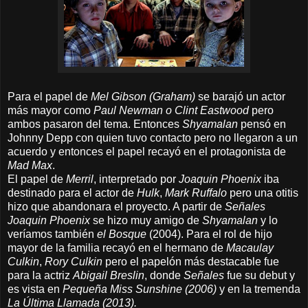
Para el papel de
Mel Gibson (Graham)
se barajó un actor
más mayor como
Paul Newman o Clint Eastwood
pero
ambos pasaron del tema. Entonces
Shyamalan
pensó en
Johnny Depp con quien tuvo contacto pero no llegaron a un
acuerdo y entonces el papel recayó en el protagonista de
Mad Max
.
El papel de
Merril
, interpretado por
Joaquin Phoenix
iba
destinado para el actor de
Hulk
,
Mark Ruffalo
pero una otitis
hizo que abandonara el proyecto. A partir de
Señales
Joaquin Phoenix
se hizo muy amigo de
Shyamalan
y lo
veríamos también
el Bosque
(2004). Para el rol de hijo
mayor de la familia recayó en el hermano de
Macaulay
Culkin
,
Rory Culkin
pero el papelón más destacable fue
para la actriz
Abigail Breslin
, donde
Señales
fue su debut y
es vista en
Pequeña Miss Sunshine (2006)
y en la tremenda
La Última Llamada (2013).