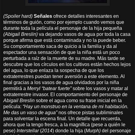
(Spoiler hard)
Señales
ofrece detalles interesantes en
términos de guión, como por ejemplo cuando vemos que
durante toda la película el personaje de la hija pequeña
(Abigail Breslin)
va dejando vasos de agua por toda la casa
porque afirma que está contaminada y no la puede beber.
Su comportamiento saca de quicio a la familia y da al
espectador una sensación de que la niña está un poco
perturbada a raíz de la muerte de su madre
. Más tarde se
descubre que los círculos en los cultivos están hechos lejos
del agua, lo que enlaza la sospecha de que los
extraterrestres puedan tener aversión a este elemento. Al
final gracias a los vasos de agua olvidados por la niña
permitirá a
Merryl
“batear fuerte”
sobre los vasos y matar al
extraterrestre invasor. El comportamiento del personaje de
Abigail Breslin
sobre el agua como su frase inicial en la
película:
“Hay un monstruo en la ventana de mi habitación.
Me das un vaso de agua”
nos
ofrece pistas subliminales
para solventar la escena final. Un detalle que recuerda,
ahora que la tengo fresca, a la magnífica (pese a quién le
pese)
Interstellar
(
2014
) donde la hija (
Murph)
del personaje