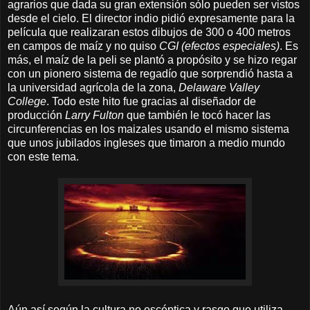
agrarios que dada su gran extensión sólo pueden ser vistos
desde el cielo. El director indio pidió expresamente para la
película que realizaran estos dibujos de 300 o 400 metros
en campos de maíz y no quiso
CGI (efectos especiales)
. Es
más, el maíz de la peli se plantó a propósito y se hizo regar
con un
pionero
sistema de regadío que sorprendió hasta a
la universidad agrícola de la zona,
Delaware Valley
College
. Todo este hito fue gracias al diseñador de
producción
Larry Fulton
que también le tocó hacer las
circunferencias en los maizales usando el mismo sistema
que unos jubilados ingleses que timaron a medio mundo
con este tema.
Aún así según la cultura no escéptica y rasgo que utiliza