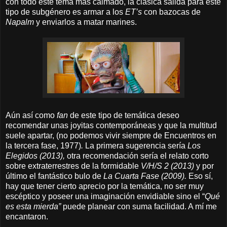
con todo este tema más calmado, la clásica salida para este
tipo de subgénero es armar a los
ET’s
con bazocas de
Napalm
y enviarlos a matar marines.
Aún así como
fan
de este tipo de temática deseo
recomendar unas joyitas
contemporáneas y
que la multitud
suele apartar, (no podemos vivir siempre de Encuentros en
la tercera fase, 1977)
.
La primera
sugerencia sería
Los
Elegidos (2013),
otra recomendación sería el relato corto
sobre extraterrestres de la formidable
V/H/S 2 (2013)
y por
último el fantástico bulo de
La Cuarta Fase (2009).
Eso sí,
hay que tener cierto aprecio por la temática, no ser muy
escéptico y poseer una imaginación envidiable sino el “
Qué
es esta mierda”
puede planear con suma facilidad. A mí me
encantaron.