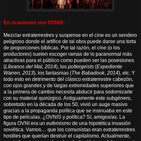
En ocasiones veo OVNIS:
Mezclar extraterrestres y suspense en el cine es un sendero
peligroso donde el artífice de tal obra puede darse una torta
de proporciones bíblicas. Por tal razón, el cine (o los
productores) suelen escoger ramas de lo paranormal más
atractivas para el público como pueden ser las posesiones
(
Líbranos del Mal, 2014
), los
poltergeists
(
Expediente
Warren, 2013
), los fantasmas (
The Babadook
,
2014
), etc. Y
todo esto en detrimento del clásico extraterrestre cabezón,
con ojos grandes y de largas extremidades superiores que
a la primera de cambio necesita abducir para sodomizarte
con su material quirúrgico. Antiguamente este subgénero,
sobretodo en la década de los 50, vivió un auge masivo
gracias a la propaganda política que se insinuaba en este
tipo de películas. ¿OVNIS y política? Sí, amigos/as. La
figura OVNI era un
eufemismo
de una hipotética invasión
soviética. Vamos… que los comunistas eran extraterrestres
hostiles que querían destruir el capitalismo. Actualmente,