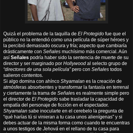
Quizá el problema de la taquilla de
El Protegido
fue que el
público no la entendió como una película de súper héroes y
la percibió demasiado oscura y fría; aspecto que cambiaría
drásticamente con
Señales
muchísimo más comercial. Aún
así
Señales
podría haber sido la sentencia de muerte de su
director y ser marginado por
Hollywood
al selecto grupo de
“directores de una sola película”
pero con
Señales
todos
salieron contentos.
Si algo domina con ahínco
Shyamalan
es la creación de
atmósferas absorbentes y transformar la fantasía en terrenal
y ciertamente la trama de
Señale
s es realmente simple pero
el director de
El Protegido
sabe trasladar la capacidad de
empatía del personaje de ficción en el espectador.
Shyamalan
sabe inocularte en el cerebelo la pregunta de
“qué harías tú si vinieran a tu casa unos alienígenas” y si
debes actuar de la misma forma como cuando te encuentras
a unos testigos de
Jehová
en el rellano de tu casa para