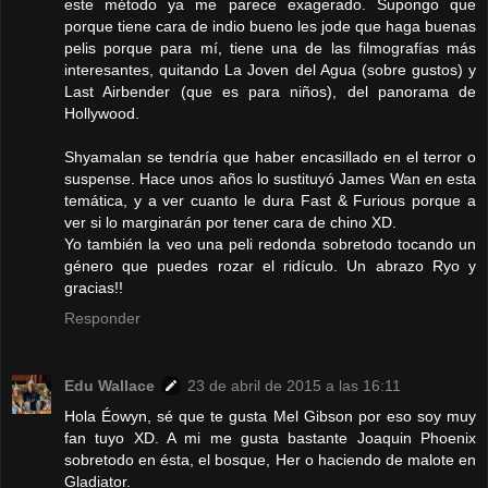
este método ya me parece exagerado. Supongo que
porque tiene cara de indio bueno les jode que haga buenas
pelis porque para mí, tiene una de las filmografías más
interesantes, quitando La Joven del Agua (sobre gustos) y
Last Airbender (que es para niños), del panorama de
Hollywood.
Shyamalan se tendría que haber encasillado en el terror o
suspense. Hace unos años lo sustituyó James Wan en esta
temática, y a ver cuanto le dura Fast & Furious porque a
ver si lo marginarán por tener cara de chino XD.
Yo también la veo una peli redonda sobretodo tocando un
género que puedes rozar el ridículo. Un abrazo Ryo y
gracias!!
Responder
Edu Wallace
23 de abril de 2015 a las 16:11
Hola Éowyn, sé que te gusta Mel Gibson por eso soy muy
fan tuyo XD. A mi me gusta bastante Joaquin Phoenix
sobretodo en ésta, el bosque, Her o haciendo de malote en
Gladiator.