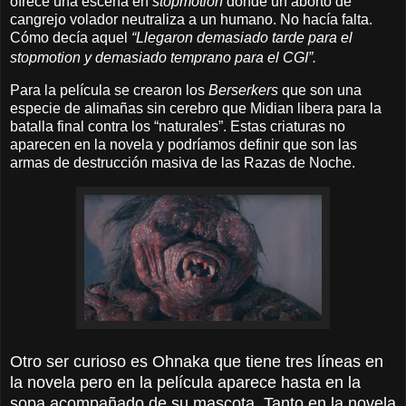
ofrece una escena en
stopmotion
donde un aborto de
cangrejo volador neutraliza a un humano. No hacía falta.
Cómo decía aquel
“Llegaron demasiado tarde para el
stopmotion y demasiado temprano para el CGI”.
Para la película se crearon los
Berserkers
que son una
especie de alimañas sin cerebro que Midian libera para la
batalla final contra los “naturales”. Estas criaturas no
aparecen en la novela y podríamos definir que son las
armas de destrucción masiva de las Razas de Noche.
Otro ser curioso es Ohnaka que tiene tres líneas en
la novela pero en la película aparece hasta en la
sopa acompañado de su mascota. Tanto en la novela