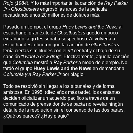
Rojo (1984
). Y lo más importante, la canción de
Ray Parker
Jr - Ghostbusters
engrosó las arcas de la película
recaudando unos 20 millones de dólares más.
Pasado un tiempo, el grupo
Huey Lewis and the News
al
escuchar el gran éxito de
Ghostbusters
quedó un poco
extrañado, algo les sonaba sospechoso. Al volverla a
escuchar descubrieron que la canción de
Ghostbusters
tenía ciertas similitudes con el
riff
central y el bajo de su
canción
“I want a new drug”
. Efectivamente, aquella canción
que
Columbia
mostró a
Ray Parker
a modo de ejemplo. No
tardó el grupo
Huey Lewis and the News
en
demandar a
Columbia y a Ray Parker Jr
por plagio.
Todo se resolvió sin llegar a los tribunales y de forma
amistosa. En 1995, (diez años más tarde), los cantantes
deciden oficializar un acuerdo pacífico a través de un
comunicado de prensa donde se pacta no revelar ningún
detalle de la resolución sin el consenso de las dos partes.
¿Qué os parece? ¿Hay plagio?