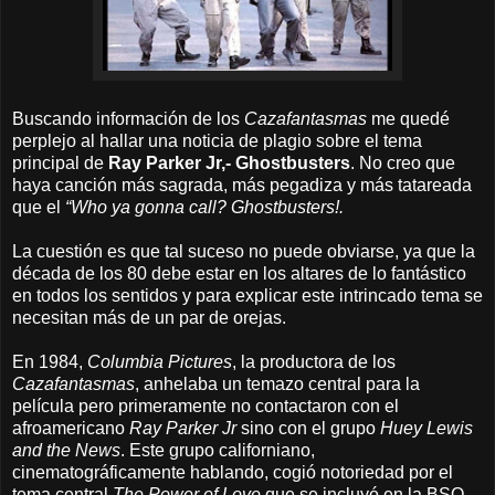
Buscando información de los
Cazafantasmas
me quedé
perplejo al hallar una noticia de plagio sobre el tema
principal de
Ray Parker Jr,- Ghostbusters
. No creo que
haya canción más sagrada, más pegadiza y más tatareada
que el
“Who ya gonna call? Ghostbusters!.
La cuestión es que tal suceso no puede obviarse, ya que la
década de los 80 debe estar en los altares de lo fantástico
en todos los sentidos y para explicar este intrincado tema se
necesitan más de un par de orejas.
En 1984,
Columbia Pictures
, la productora de los
Cazafantasmas
, anhelaba un temazo central para la
película pero primeramente no contactaron con el
afroamericano
Ray Parker Jr
sino con el grupo
Huey Lewis
and the News
. Este grupo californiano,
cinematográficamente hablando, cogió notoriedad por el
tema central
The Power of Love
que se incluyó en la BSO