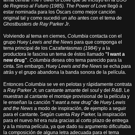
de
Regreso al Futuro (1985). The Power of Love
llegó a
estar nominada para los Óscars como mejor canción
original tal y como sucedió un año antes con el tema de
Ghostbusters de Ray Parker Jr
.
Volviendo al tema en ciernes,
Columbia
contacta con el
grupo
Huey Lewis and the News
para que componga el
tema principal de los
Cazafantasmas (1984)
y a la
productora le fascina un tema de éstos llamado
“I want a
new drug”
.
Columbia
desea otro tema parecido para la
cinta. Sin embargo,
Huey Lewis and the
News
se echa para
atrás y el grupo abandona la banda sonora de la película.
Entonces
Columbia
se ve en pelotas y rápidamente contrata
a
Ray Parker Jr,
un cantante amante del
soul
y del
R&B
. Le
muestran al cantante el montaje provisional de la película y
le enseñan la canción
“I want a new drug”
de
Huey Lewis
and the News
a modo de inspiración, de ejemplo a seguir
para el cantante. Según cuenta
Ray Parker,
la inspiración
para el nuevo
hit
era nula gracias al corto plazo de entrega
y a la misma película, ya que dado su argumento dificultaba
la composición de alguna letra adecuada para el tema