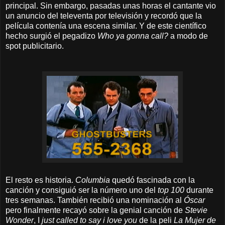
principal. Sin embargo, pasadas unas horas el cantante vio
un anuncio del televenta por televisión y recordó que la
película contenía una escena similar. Y de este científico
hecho surgió el pegadizo
Who ya gonna call?
a modo de
spot publicitario.
El resto es historia.
Columbia
quedó fascinada con la
canción y consiguió ser la número uno del
top 100
durante
tres semanas. También recibió una nominación al
Óscar
pero finalmente recayó sobre la genial canción de
Stevie
Wonder
, I
just called to say i love you
de la peli
La Mujer de