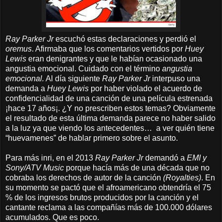
Ray Parker Jr
escuchó estas declaraciones y perdió el
oremus
. Afirmaba que los comentarios vertidos por
Huey
Lewis
eran denigrantes y que le habían ocasionado una
angustia emocional. Cuidado con el término
angustia
emocional.
Al día siguiente
Ray Parker Jr
interpuso una
demanda a
Huey Lewis
por haber violado el acuerdo de
confidencialidad de una canción de una película estrenada
¡hace 17 años¡. ¿Y no prescriben estos temas? Obviamente
el resultado de esta última demanda parece no haber salido
a la luz ya que viendo los antecedentes… a ver quién tiene
“huevamenes” de hablar primero sobre el asunto.
Para más inri, en el 2013
Ray Parker Jr
demandó a
EMI y
Sony/ATV Music
porque hacía más de una década que no
cobraba los derechos de autor de la canción
(Royalties)
. En
su momento se pactó que el afroamericano obtendría el 75
% de los ingresos brutos producidos por la canción y el
cantante reclama a las compañías más de 100.000 dólares
acumulados. Que es poco.