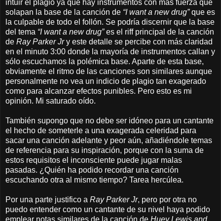
intuir el plagio ya que hay instrumentos con más fuerza que
solapan la base de la canción de
“I want a new drug”
que es
la culpable de todo el follón. Se podría discernir que la base
del tema
“I want a new drug”
es el riff principal de la canción
de
Ray Parker Jr
y este detalle se percibe con más claridad
en el minuto 3:00 donde la mayoría de instrumentos callan y
sólo escuchamos la polémica base. Aparte de esta base,
obviamente el ritmo de las canciones son similares aunque
personalmente no vea un indicio de plagio tan exagerado
como para alcanzar efectos punibles. Pero esto es mi
opinión. Mi saturado oído.
También supongo que no debe ser idóneo para un cantante
el hecho de someterle a una exagerada celeridad para
sacar una canción adelante y peor aún, añadiéndole temas
de referencia para su inspiración, porque con la suma de
estos requisitos el inconsciente puede jugar malas
pasadas. ¿Quién ha podido recordar una canción
escuchando otra al mismo tiempo? Tarea hercúlea.
Por una parte justifico a
Ray Parker Jr
, pero por otra no
puedo entender como un cantante de su nivel haya podido
emplear notas similares de la canción de
Huey Lewis and