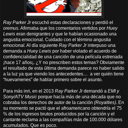
Ray Parker Jr
escuchó estas declaraciones y perdió el
oremus
. Afirmaba que los comentarios vertidos por
Huey
Lewis
eran denigrantes y que le habían ocasionado una
angustia emocional. Cuidado con el término
angustia
emocional.
Al día siguiente
Ray Parker Jr
interpuso una
demanda a
Huey Lewis
por haber violado el acuerdo de
confidencialidad de una canción de una película estrenada
¡hace 17 años¡. ¿Y no prescriben estos temas? Obviamente
el resultado de esta última demanda parece no haber salido
a la luz ya que viendo los antecedentes… a ver quién tiene
“huevamenes” de hablar primero sobre el asunto.
Para más inri, en el 2013
Ray Parker Jr
demandó a
EMI y
Sony/ATV Music
porque hacía más de una década que no
cobraba los derechos de autor de la canción
(Royalties)
. En
su momento se pactó que el afroamericano obtendría el 75
% de los ingresos brutos producidos por la canción y el
cantante reclama a las compañías más de 100.000 dólares
acumulados. Que es poco.