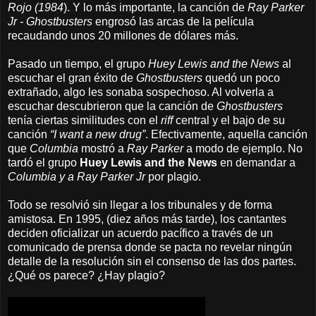
Rojo (1984
). Y lo más importante, la canción de
Ray Parker
Jr - Ghostbusters
engrosó las arcas de la película
recaudando unos 20 millones de dólares más.
Pasado un tiempo, el grupo
Huey Lewis and the News
al
escuchar el gran éxito de
Ghostbusters
quedó un poco
extrañado, algo les sonaba sospechoso. Al volverla a
escuchar descubrieron que la canción de
Ghostbusters
tenía ciertas similitudes con el
riff
central y el bajo de su
canción
“I want a new drug”
. Efectivamente, aquella canción
que
Columbia
mostró a
Ray Parker
a modo de ejemplo. No
tardó el grupo
Huey Lewis and the News
en
demandar a
Columbia y a Ray Parker Jr
por plagio.
Todo se resolvió sin llegar a los tribunales y de forma
amistosa. En 1995, (diez años más tarde), los cantantes
deciden oficializar un acuerdo pacífico a través de un
comunicado de prensa donde se pacta no revelar ningún
detalle de la resolución sin el consenso de las dos partes.
¿Qué os parece? ¿Hay plagio?