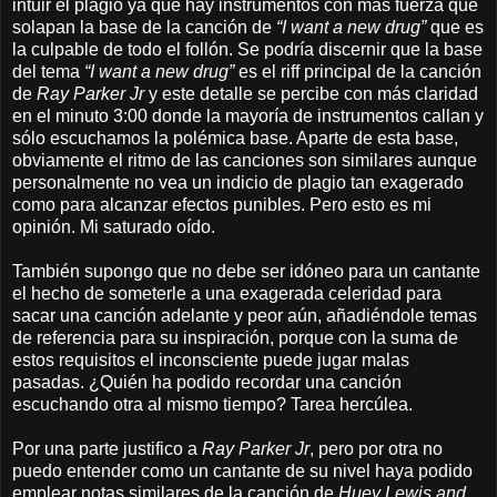
intuir el plagio ya que hay instrumentos con más fuerza que
solapan la base de la canción de
“I want a new drug”
que es
la culpable de todo el follón. Se podría discernir que la base
del tema
“I want a new drug”
es el riff principal de la canción
de
Ray Parker Jr
y este detalle se percibe con más claridad
en el minuto 3:00 donde la mayoría de instrumentos callan y
sólo escuchamos la polémica base. Aparte de esta base,
obviamente el ritmo de las canciones son similares aunque
personalmente no vea un indicio de plagio tan exagerado
como para alcanzar efectos punibles. Pero esto es mi
opinión. Mi saturado oído.
También supongo que no debe ser idóneo para un cantante
el hecho de someterle a una exagerada celeridad para
sacar una canción adelante y peor aún, añadiéndole temas
de referencia para su inspiración, porque con la suma de
estos requisitos el inconsciente puede jugar malas
pasadas. ¿Quién ha podido recordar una canción
escuchando otra al mismo tiempo? Tarea hercúlea.
Por una parte justifico a
Ray Parker Jr
, pero por otra no
puedo entender como un cantante de su nivel haya podido
emplear notas similares de la canción de
Huey Lewis and