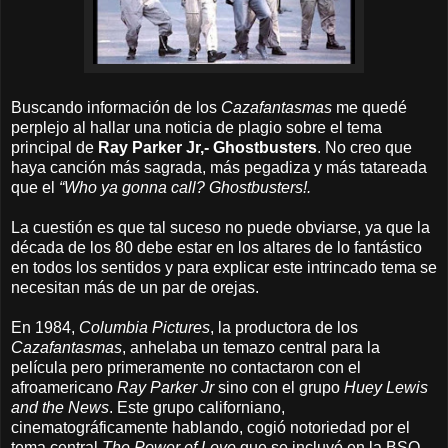
Buscando información de los
Cazafantasmas
me quedé
perplejo al hallar una noticia de plagio sobre el tema
principal de
Ray Parker Jr,- Ghostbusters
. No creo que
haya canción más sagrada, más pegadiza y más tatareada
que el
“Who ya gonna call? Ghostbusters!.
La cuestión es que tal suceso no puede obviarse, ya que la
década de los 80 debe estar en los altares de lo fantástico
en todos los sentidos y para explicar este intrincado tema se
necesitan más de un par de orejas.
En 1984,
Columbia Pictures
, la productora de los
Cazafantasmas
, anhelaba un temazo central para la
película pero primeramente no contactaron con el
afroamericano
Ray Parker Jr
sino con el grupo
Huey Lewis
and the News
. Este grupo californiano,
cinematográficamente hablando, cogió notoriedad por el
tema central
The Power of Love
que se incluyó en la BSO