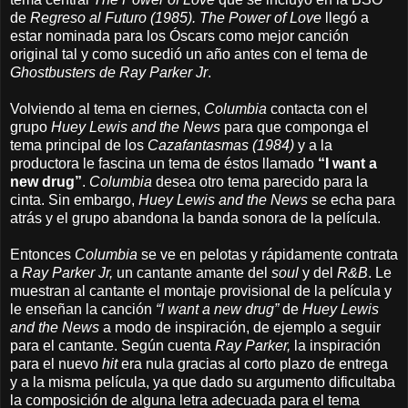
de
Regreso al Futuro (1985). The Power of Love
llegó a
estar nominada para los Óscars como mejor canción
original tal y como sucedió un año antes con el tema de
Ghostbusters de Ray Parker Jr
.
Volviendo al tema en ciernes,
Columbia
contacta con el
grupo
Huey Lewis and the News
para que componga el
tema principal de los
Cazafantasmas (1984)
y a la
productora le fascina un tema de éstos llamado
“I want a
new drug”
.
Columbia
desea otro tema parecido para la
cinta. Sin embargo,
Huey Lewis and the
News
se echa para
atrás y el grupo abandona la banda sonora de la película.
Entonces
Columbia
se ve en pelotas y rápidamente contrata
a
Ray Parker Jr,
un cantante amante del
soul
y del
R&B
. Le
muestran al cantante el montaje provisional de la película y
le enseñan la canción
“I want a new drug”
de
Huey Lewis
and the News
a modo de inspiración, de ejemplo a seguir
para el cantante. Según cuenta
Ray Parker,
la inspiración
para el nuevo
hit
era nula gracias al corto plazo de entrega
y a la misma película, ya que dado su argumento dificultaba
la composición de alguna letra adecuada para el tema