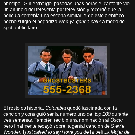
principal. Sin embargo, pasadas unas horas el cantante vio
un anuncio del televenta por televisión y recordó que la
película contenía una escena similar. Y de este científico
hecho surgió el pegadizo
Who ya gonna call?
a modo de
spot publicitario.
El resto es historia.
Columbia
quedó fascinada con la
canción y consiguió ser la número uno del
top 100
durante
tres semanas. También recibió una nominación al
Óscar
pero finalmente recayó sobre la genial canción de
Stevie
Wonder
, I
just called to say i love you
de la peli
La Mujer de