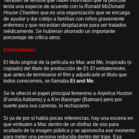
También se tendría que haber informado que la película
tenía una especie de acuerdo con la
Ronald McDonald
House Charities
que es una organización que se encarga
de ayudar y dar cobijo a familias con niños gravemente
enfermos y que necesitan desplazarse para ser tratados
médicamente. Se hubieran ahorrado un importante
porcentaje de crítica atroz.
Curiosidades:
El título original de la película es Mac and Me, inspirado (o
copiado) del título de producción de
Et: El extraterrestre,
que antes de terminarse el film y adjudicarle el título que
todos conocemos, se llamaba
Et and Me.
Se le ofreció el papel principal femenino a
Anjelica Huston
(Familia Addams) y a
Kim Basinger
(Batman) pero por
suerte para sus carreras, lo rechazaron.
Si ya de por sí había pocas referencias, hay una escena en
que embuten a Mac dentro de un disfraz de oso para
ocultarlo de la imagen pública y se aprovecha ese momento
para meter una persona reducida dentro del traje. Esa