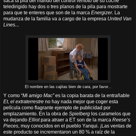
saca la pila del mando del control remoto de su coche
teledirigido hay dos o tres planos de la pila para mostrarte
para que te enteres que son de la marca
Energizer
. La
mudanza de la familia va a cargo de la empresa
United Van
Lines.
..
El nombre en las cajitas bien de cara, por favor...
Y como “
Mi amigo Mac”
es la copia barata de la entrañable
Et, el extraterrestre
no hay nada mejor que coger esta
película como flagrante ejemplo de publicidad por
emplazamiento. En la obra de
Spielberg
los caramelos que
va dejando
Elliot
para atraer a ET son de la marca
Reese’s
Pieces
, muy conocidos en el pueblo Yanqui. ¡Las ventas de
este producto se incrementaron un 80 % a raíz de la