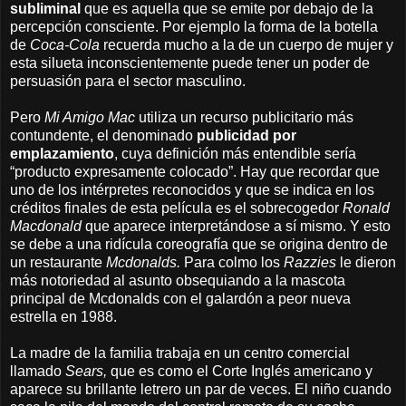
subliminal
que es aquella que se emite por debajo de la
percepción consciente. Por ejemplo la forma de la botella
de
Coca-Cola
recuerda mucho a la de un cuerpo de mujer y
esta silueta inconscientemente puede tener un poder de
persuasión para el sector masculino.
Pero
Mi Amigo Mac
utiliza un recurso publicitario más
contundente, el denominado
publicidad por
emplazamiento
, cuya definición más entendible sería
“producto expresamente colocado”. Hay que recordar que
uno de los intérpretes reconocidos y que se indica en los
créditos finales de esta película es el sobrecogedor
Ronald
Macdonald
que aparece interpretándose a sí mismo. Y esto
se debe a una ridícula coreografía que se origina dentro de
un restaurante
Mcdonalds.
Para colmo los
Razzies
le dieron
más notoriedad al asunto obsequiando a la mascota
principal de Mcdonalds con el galardón a peor nueva
estrella en 1988.
La madre de la familia trabaja en un centro comercial
llamado
Sears,
que es como el Corte Inglés americano y
aparece su brillante letrero un par de veces. El niño cuando