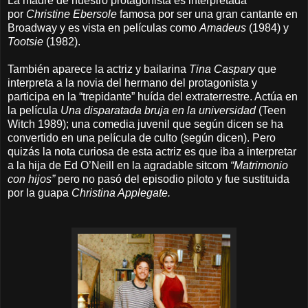
La madre de nuestro protagonista es interpretada
por
Christine Ebersole
famosa por ser una gran cantante en
Broadway y es vista en películas como
Amadeus
(1984) y
Tootsie
(1982).
También aparece la actriz y bailarina
Tina Caspary
que
interpreta a la novia del hermano del protagonista y
participa en la “trepidante” huída del extraterrestre. Actúa en
la película
Una disparatada bruja en la universidad
(Teen
Witch 1989); una comedia juvenil que según dicen se ha
convertido en una película de culto (según dicen). Pero
quizás la nota curiosa de esta actriz es que iba a interpretar
a la hija de Ed O’Neill en la agradable sitcom
“Matrimonio
con hijos”
pero no pasó del episodio piloto y fue sustituida
por la guapa
Christina Applegate.