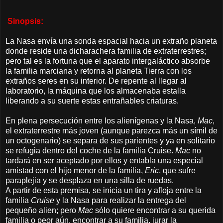
Sinopsis:
La Nasa envía una sonda espacial hacia un extraño planeta
donde reside una dicharachera familia de extraterrestres;
p
ero tal es la fortuna que el aparato intergaláctico absorbe
la familia marciana y retorna al planeta Tierra con los
extraños seres en su interior. De repente al llegar al
laboratorio, la máquina que los almacenaba estalla
liberando a su suerte estas entrañables criaturas.
En plena persecución entre los alienígenas y la Nasa,
Mac
,
el extraterrestre más joven (aunque parezca más un símil de
un octogenario) se separa de sus parientes y ya en solitario
se refugia dentro del coche de la familia Cruise.
Mac
no
tardará en ser aceptado por ellos y entabla una especial
amistad con el hijo menor de la familia,
Eric
, que sufre
paraplejia y se desplaza en una silla de ruedas.
A partir de esta premisa, se inicia un tira y afloja entre la
familia
Cruise
y la Nasa para realizar la entrega del
pequeño alien; pero
Mac
sólo quiere encontrar a su querida
familia o peor aún, encontrar a su familia, jurar la