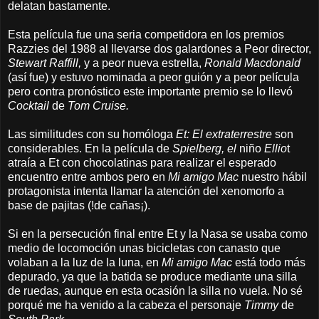
delatan bastamente.
Esta película fue una seria competidora en los premios
Razzies del 1988 al llevarse dos galardones a Peor director,
Stewart Raffill,
y a peor nueva estrella,
Ronald Macdonald
(así fue) y estuvo nominada a peor guión y a peor película
pero contra pronóstico este importante premio se lo llevó
Cocktail
de
Tom Cruise.
Las similitudes con su homóloga
Et: El extraterrestre
son
considerables. En la película de
Spielberg, el
niño
Ellio
t
atraía a Et con chocolatinas para realizar el esperado
encuentro entre ambos pero en
Mi amigo Mac
nuestro hábil
protagonista intenta llamar la atención del xenomorfo a
base de pajitas (!de cañas¡).
Si en la persecución final entre Et y la Nasa se usaba como
medio de locomoción unas bicicletas con canasto que
volaban a la luz de la luna, en
Mi amigo Mac
está todo más
depurado, ya que la batida se produce mediante una silla
de ruedas, aunque en esta ocasión la silla no vuela. No sé
porqué me ha venido a la cabeza el personaje
Timmy
de