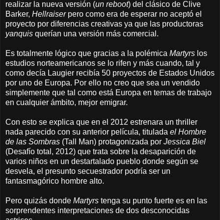
realizar la nueva versión (
un reboot
) del clásico de Clive
Barker,
Hellraiser
pero como era de esperar no aceptó el
proyecto por diferencias creativas ya que las productoras
yanquis
querían una versión más comercial.
Es totalmente lógico que gracias a la polémica
Martyrs
los
estudios norteamericanos se lo rifen y más cuando, tal y
como decía Laugier recibía 50 proyectos de Estados Unidos
por uno de Europa. Por ello no creo que sea un vendido
simplemente que tal como está Europa en temas de trabajo
en cualquier ámbito, mejor emigrar.
Con esto se explica que en el 2012 estrenara un thriller
nada parecido con su anterior película, titulada
el Hombre
de las Sombras
(Tall Man) protagonizada por
Jessica Biel
(Desafío total, 2012) que trata sobre la desaparición de
varios niños en un destartalado pueblo donde según se
desvela, el presunto secuestrador podría ser un
fantasmagórico hombre alto.
Pero quizás donde
Martyrs
tenga su punto fuerte es en las
sorprendentes interpretaciones de dos desconocidas