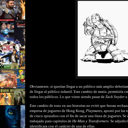
Obviamente, si querían llegar a un público más amplio deberían 
de llegar al público infantil. Este cambio de matiz, permitiría c
todos los públicos. Lo que viene siendo pasar de
Zack Snyder
a
Este cambio de tono en sus historias no evitó que fueran recha
empresa de juguetes de Hong Kong,
Playmates
, apostó por las 
de cinco episodios con el fin de sacar una línea de juguetes. Se
trabajado para capítulos de
He-Man y Transformers
. Se adjudic
identificara con el carácter de una de ellas.