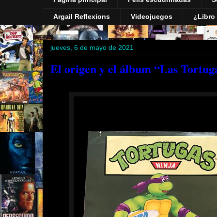
Argail Reflexions
Videojuegos
¿Libro 
jueves, 6 de mayo de 2021
El origen y el álbum “Las Tortug