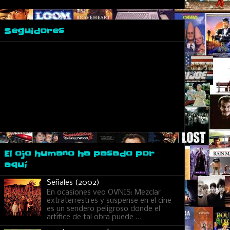
Seguidores
El ojo humano ha pasado por
aquí
Señales (2002)
En ocasiones veo OVNIS: Mezclar
extraterrestres y suspense en el cine
es un sendero peligroso donde el
artífice de tal obra puede ...