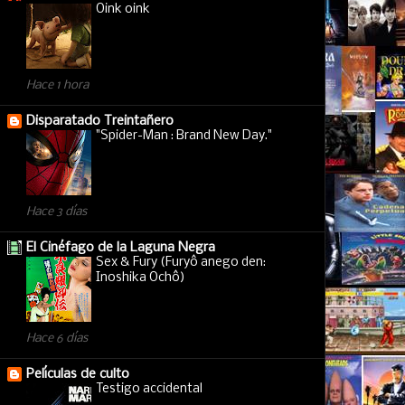
Oink oink
Hace 1 hora
Disparatado Treintañero
"Spider-Man : Brand New Day."
Hace 3 días
El Cinéfago de la Laguna Negra
Sex & Fury (Furyô anego den:
Inoshika Ochô)
Hace 6 días
Películas de culto
Testigo accidental