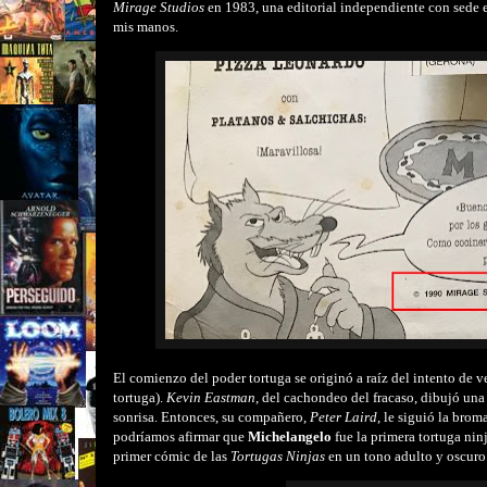
Mirage Studios
en 1983, una editorial independiente con sede e
mis manos.
El comienzo del poder tortuga se originó a raíz del intento de 
tortuga).
Kevin Eastman
, del cachondeo del fracaso, dibujó un
sonrisa. Entonces, su compañero,
Peter Laird
,
le siguió la brom
podríamos afirmar que
Michelangelo
fue la primera tortuga nin
primer cómic de las
Tortugas Ninjas
en un tono adulto y oscuro. 