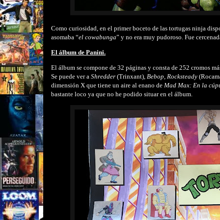
Como curiosidad, en el primer boceto de las tortugas ninja dispon
asomaba “
el cowabunga
” y no era muy pudoroso. Fue cercenada
El álbum de Panini.
El álbum se compone de 32 páginas y consta de 252 cromos más u
Se puede ver a
Shredder
(Trinxant),
Bebop, Rocksteady
(Rocamas
dimensión X que tiene un aire al enano de
Mad Max: En la cúpu
bastante loco ya que no he podido situar en el álbum.