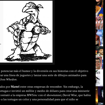
potenciar más el humor y la diversión en sus historias con el objetivo
rear una línea de juguetes y lanzar una serie de dibujos animados para
Joss Whedon
.
zados por
Mattel
entre otras empresas de renombre. Sin embargo, la
tortugas e invirtió un millón y medio de dólares para crear una miniserie
 contrató a la empresa
MWSinc
con el showrunner,
David Wise
, que había
ó a las tortugas un color y una personalidad para que el niño se