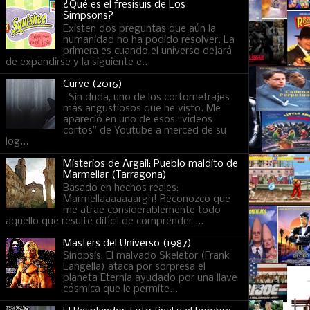
¿Qué es el fresisuís de Los
Simpsons?
Existen dos preguntas que aún la
humanidad no ha podido resolver. La
primera es cuando el universo dejará
de expandirse y la siguiente e...
Curve (2016)
Sin duda, uno de los cortometrajes
más angustiosos que he visto. Me
apareció en uno de esos “vídeos
cortos” de Youtube a merced de su
log...
Misterios de Argail: Pueblo maldito de
Marmellar (Tarragona)
Basado en hechos reales:
Marmellaaaaaaargh! Reconozco que
me atrae considerablemente todo
aquello que resulte difícil de comprender ...
Masters del Universo (1987)
Sinopsis: El malvado Skeletor (Frank
Langella) ataca por sorpresa el
planeta Eternia ayudado por una llave
cósmica que le permite...