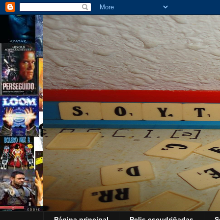
Página principal
Pelis escudriñadas
S