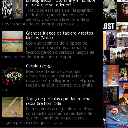
El Resplandor: Foto final y el hombre
oso ¿A qué se refieren?
Hay dos escenas en el Resplandor
de Kubrick que no tienen ningún
sentido y sólo con la lectura de la
novela se puede vislumbrar un poco d...
Grandes juegos de tablero y restos
lúdicos (Vol. 1)
Los que venimos de la época del
pleistoceno, supimos alternar la
tecnología con divertidos juegos de
mesa que estimularon nuestra capac...
Círculo (2015)
Medio centenar de personas
despierta en una cámara circular sin
recordar cómo llegaron allí. El grupo
rodea una cúpula central que emite
un...
Top 5 de películas que dan mucha
rabia (ira homicida)
En mis mundos de piruleta cinefílica,
con mucha diversión a raudales, de
vez en cuando dejo que se cuele
alguna película de aquellas qu...