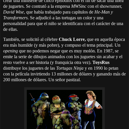
crear una miniserie de cinco episodios con el fin de sacar una línea
de juguetes. Se contrató a la empresa
MWSinc
con el showrunner,
David Wise
, que había trabajado para capítulos de
He-Man y
Transformers
. Se adjudicó a las tortugas un color y una
personalidad para que el niño se identificara con el carácter de una
de ellas.
También, se solicitó al célebre
Chuck Lorre,
que en aquella época
era más humilde (y más pobre), y compuso el tema principal. Un
opening
que no podemos negar que es muy molón. En 1987, se
emite la serie de dibujos animados con los juguetes sin acabar y el
resto vuelve a ser historia (y franquicia otra vez).
ToysRus
distribuye los juguetes de las
Tortugas Ninja
y en 1990 lo petan
con la película invirtiendo 13 millones de dólares y ganando más de
200 millones de dólares. Un señor pastizal.