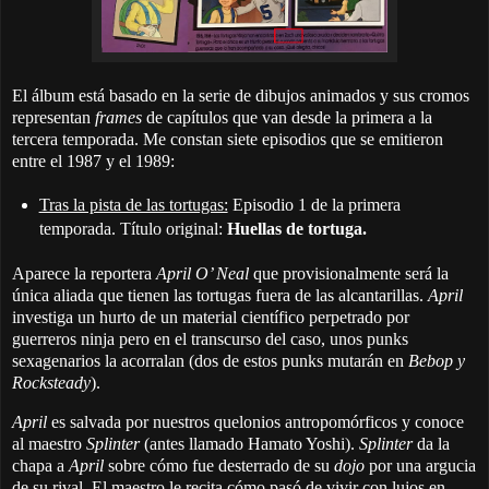
El álbum está basado en la serie de dibujos animados y sus cromos
representan
frames
de capítulos que van desde la primera a la
tercera temporada. Me constan siete episodios que se emitieron
entre el 1987 y el 1989:
Tras la pista de las tortugas:
Episodio 1 de la primera
temporada. Título original:
Huellas de tortuga.
Aparece la reportera
April O’ Neal
que provisionalmente será la
única aliada que tienen las tortugas fuera de las alcantarillas.
April
investiga un hurto de un material científico perpetrado por
guerreros ninja pero en el transcurso del caso, unos punks
sexagenarios la acorralan (dos de estos punks mutarán en
Bebop y
Rocksteady
).
April
es salvada por nuestros quelonios antropomórficos y conoce
al maestro
Splinter
(antes llamado Hamato Yoshi).
Splinter
da la
chapa a
April
sobre cómo fue desterrado de su
dojo
por una argucia
de su rival. El maestro le recita cómo pasó de vivir con lujos en