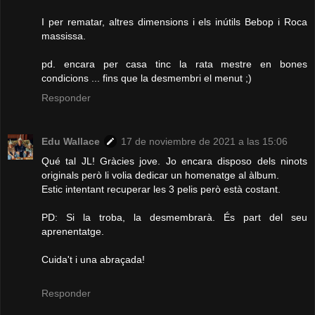
I per rematar, altres dimensions i els inútils Bebop i Roca
massissa.
pd. encara per casa tinc la rata mestre en bones
condicions ... fins que la desmembri el menut ;)
Responder
Edu Wallace
17 de noviembre de 2021 a las 15:06
Qué tal JL! Gràcies jove. Jo encara disposo dels ninots
originals però li volia dedicar un homenatge al àlbum.
Estic intentant recuperar les 3 pelis però està costant.
PD: Si la troba, la desmembrarà. És part del seu
aprenentatge.
Cuida't i una abraçada!
Responder