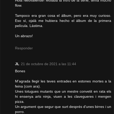
Hola Neovallense! Molaba la intro de la serie, tenía mucho
flow.
Tampoco era gran cosa el álbum, pero era muy curioso.
Eso sí, ojalá me hubiera hecho el álbum de la primera
película. Lástima.
Un abrazo!
Responder
JL
21 de octubre de 2021 a las 11:44
Bones
M'agrada llegir les teves entrades en estones mortes a la
feina (com ara).
Unes totugues mutants que un mestre convetit en rata els
hi ensenya arts ninja, viuen a les clavegueres i mengen
pizza.
Un argument que segur que surt després d'unes birres i un
porro.