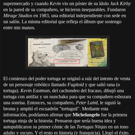
supermercado y cuando
Kevin
vio un póster de su ídolo
Jack Kirby
en la pared de su compañero, se hicieron inseparables. Fundaron
Mirage Studios
en 1983, una editorial independiente con sede en
un salón. La misma editorial que refleja el álbum que sostengo
entre mis manos.
El comienzo del poder tortuga se originó a raíz del intento de venta
de un personaje robótico llamado
Fugitoid
y que salió rana (o
tortuga).
Kevin Eastman
, del cachondeo del fracaso, dibujó una
tortuga con antifaz y un nunchaku para que su compañero esbozara
una sonrisa. Entonces, su compañero,
Peter Laird
,
le siguió la
broma y amplió el escuadrón "tortuguil". Mediante esta
información, podríamos afirmar que
Michelangelo
fue la primera
tortuga ninja de la historia. Pensaron que sería buena idea y
autopublicaron su primer cómic de las
Tortugas Ninjas
en un tono
adulto y oscuro. Y el resto es historia (y franquicia). Llegó el éxito.