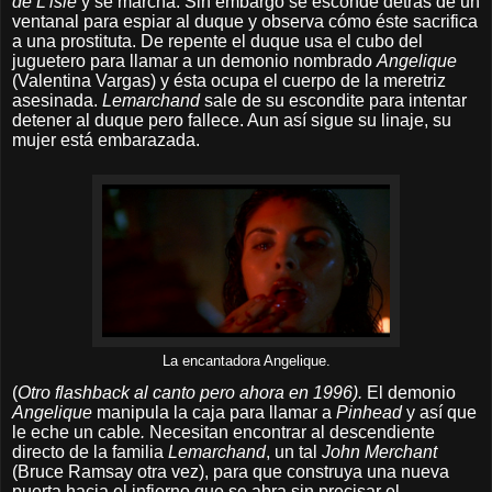
de L’isle
y se marcha
.
Sin embargo se esconde detrás de un
ventanal para espiar al duque y observa cómo éste sacrifica
a una prostituta. De repente el duque usa el cubo del
juguetero para llamar a un demonio nombrado
Angelique
(Valentina Vargas) y ésta ocupa el cuerpo de la meretriz
asesinada.
Lemarchand
sale de su escondite para intentar
detener al duque pero fallece. Aun así sigue su linaje, su
mujer está embarazada.
La encantadora Angelique.
(
Otro flashback al canto pero ahora en 1996).
El demonio
Angelique
manipula la caja para llamar a
Pinhead
y así que
le eche un cable
.
Necesitan encontrar al descendiente
directo de la familia
Lemarchand
, un tal
John Merchant
(Bruce Ramsay otra vez), para que construya una nueva
puerta hacia el infierno que se abra sin precisar el