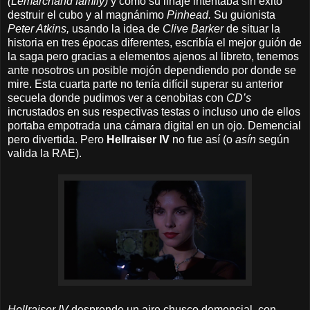
(Lemarchand family)
y como su linaje intentaba sin éxito
destruir el cubo y al magnánimo
Pinhead.
Su guionista
Peter Atkins,
usando la idea de
Clive Barker
de situar la
historia en tres épocas diferentes, escribía el mejor guión de
la saga pero gracias a elementos ajenos al libreto, tenemos
ante nosotros un posible mojón dependiendo por donde se
mire. Esta cuarta parte no tenía difícil superar su anterior
secuela donde pudimos ver a cenobitas con
CD’s
incrustados en sus respectivas testas o incluso uno de ellos
portaba empotrada una cámara digital en un ojo. Demencial
pero divertida. Pero
Hellraiser IV
no fue así (o
asín
según
valida la RAE).
Hellraiser IV
desprende un aire chusco demencial, con