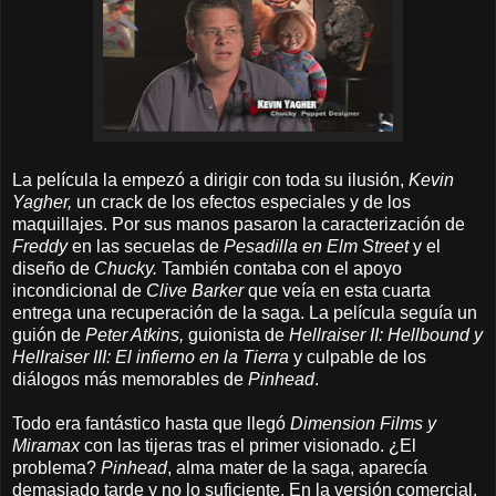
La película la empezó a dirigir con toda su ilusión,
Kevin
Yagher,
un crack de los efectos especiales y de los
maquillajes. Por sus manos pasaron la caracterización de
Freddy
en las secuelas de
Pesadilla en Elm Street
y el
diseño de
Chucky.
También contaba con el apoyo
incondicional de
Clive Barker
que veía en esta cuarta
entrega una recuperación de la saga. La película seguía un
guión de
Peter Atkins,
guionista de
Hellraiser II: Hellbound y
Hellraiser III: El infierno en la Tierra
y culpable de los
diálogos más memorables de
Pinhead
.
Todo era fantástico hasta que llegó
Dimension Films y
Miramax
con las tijeras tras el primer visionado. ¿El
problema?
Pinhead
, alma mater de la saga, aparecía
demasiado tarde y no lo suficiente. En la versión comercial,