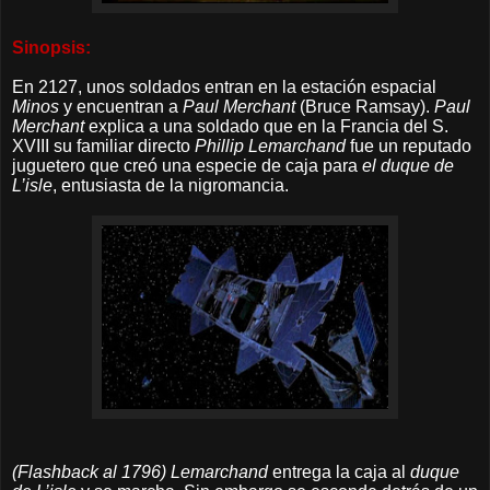
Sinopsis:
En 2127, unos soldados entran en la estación espacial
Minos
y encuentran a
Paul Merchant
(Bruce Ramsay).
Paul
Merchant
explica a una soldado que en la Francia del S.
XVIII su familiar directo
Phillip Lemarchand
fue un reputado
juguetero que creó una especie de caja para
el duque de
L’isle
, entusiasta de la nigromancia.
(Flashback al 1796)
Lemarchand
entrega la caja al
duque