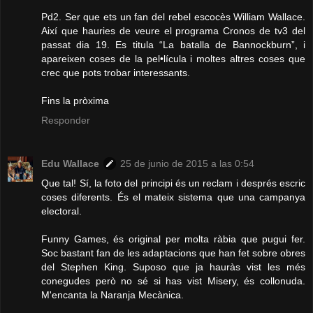
Pd2. Ser que ets un fan del rebel escocès William Wallace.
Així que hauries de veure el programa Cronos de tv3 del
passat dia 19. Es titula “La batalla de Bannockburn”, i
apareixen coses de la pel•lícula i moltes altres coses que
crec que pots trobar interessants.
Fins la pròxima
Responder
Edu Wallace
25 de junio de 2015 a las 0:54
Que tal! Sí, la foto del principi és un reclam i després escric
coses diferents. És el mateix sistema que una campanya
electoral.
Funny Games, és original per molta ràbia que pugui fer.
Soc bastant fan de les adaptacions que han fet sobre obres
del Stephen King. Suposo que ja hauràs vist les més
conegudes però no sé si has vist Misery, és collonuda.
M'encanta la Naranja Mecànica.