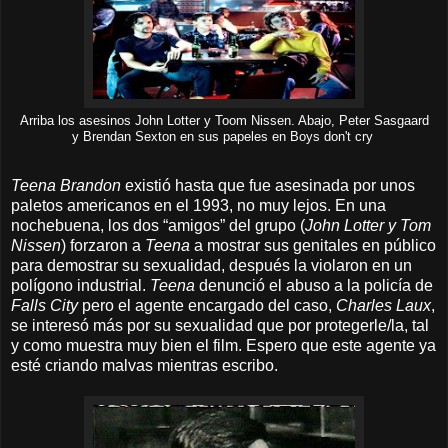
Arriba los asesinos John Lotter y Toom Nissen. Abajo, Peter Sasgaard
Boys don't cry
y Brendan Sexton en sus papeles en
Teena Brandon
existió hasta que fue asesinada por unos
paletos americanos en el 1993, no muy lejos. En una
nochebuena, los dos “amigos” del grupo (
John Lotter y Tom
Nissen
) forzaron a
Teena
a mostrar sus genitales en público
para demostrar su sexualidad, después la violaron en un
polígono industrial.
Teena
denunció el abuso a la policía de
Falls City
pero el agente encargado del caso,
Charles Laux
,
se interesó más por su sexualidad que por protegerle/la, tal
y como muestra muy bien el film. Espero que este agente ya
esté criando malvas mientras escribo.