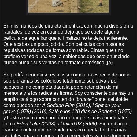
En mis mundos de piruleta cinefílica, con mucha diversión a
raudales, de vez en cuando dejo que se cuele alguna
película de aquellas que al finalizar no te deja indiferente.
Que acabas un poco jodido. Son películas con historias
repulsivas rodadas de forma admirable. Cintas que uno
prefiere ver sólo una vez, a sabiendas que este enunciado
puede hundir sus ventas en formato doméstico (ja).
Se podría denominar esta lista como una especie de podio
sobre dramas psicológicos totalmente subjetiva y por
supuesto, no completa dada la pobre retención de mi
memoria y a los radicales libres. Soy consciente que hay un
amplio catálogo sobre contenido
“brutote”
por el celuloide
como pueden ser
A Serbian Film (2010), I Spit on your
grave (1978) (2010), Saló o los 120 días de Sodoma (1975)
y hasta a su manera podrían entrar pelis más comerciales
como
Eden Lake (2008) o United 93 (2006)
. Sin embargo,
para su confección he tenido más en cuenta hechos más
sociales, más cercanos, más comerciales ya que dudo que