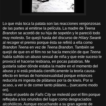
Lo que más toca la patata son las reacciones vergonzosas
de las partes al emitirse la película. La madre de
Teena
Brandon
se acordó de su hija de sopetón y le pareció todo
muy molesto. Se quejó hasta del discurso de
Hilary Swank
al recoger el premio porque ésta se refirió a ella como
Brandon Teena
en vez de
Teena Brandon.
También se
quejó de que en el film no se hacía mención de que
Teena
había sufrido un abuso sexual de niña y que este suceso le
provocó el hacerse lesbiana, en pocas palabras. Me
gustaría saber dónde estaba la madre en el momento del
abuso y si está probada científicamente la teoría causa-
efecto en temas de homosexualidad porque entonces
reduciría mi ingesta de plátanos por la de kiwis. Por si
acaso, a ver si de comer tanto plátano... (sarcasmo modo
on).
Hasta el pueblo de
Falls City
se molestó por el film porque
reflejaba a los oriundos del lugar como desgraciados
alcohólicos. Aunque escuchando a su gran agente de