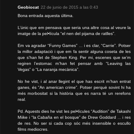
Geobiocat
22 de junio de 2015 a las 0:43
Bona entrada aquesta última.
L’únic que em pensava que seria una altre cosa al veure la
imatge de la pel•lícula “el nen del pijama de ratlles”.
Em va agradar “Funny Games” ... i es clar, “Carrie”. Potser
la millor adaptació i que em fa sentir alguna coseta de les
que s’han fet de Stephen King. Per mi, escenes que se’m
regiren l’estomac m’han fet pensar amb “Leaving las
Vegas” o “La naranja mecànica”.
No he vist, i al anar llegint el que has escrit m’han entrat
ganes, és “An american crime”. Potser perquè sovint hi ha
més morbositat si la història que es narra té un rerefons
real.
Pd. Aquests dies he vist les pel•lícules “Audition” de Takashi
Miike i “la Cabaña en el bosque” de Drew Goddard ... i res
de res. No ser si cada cop sóc més insensible o escullo
films mediocres.