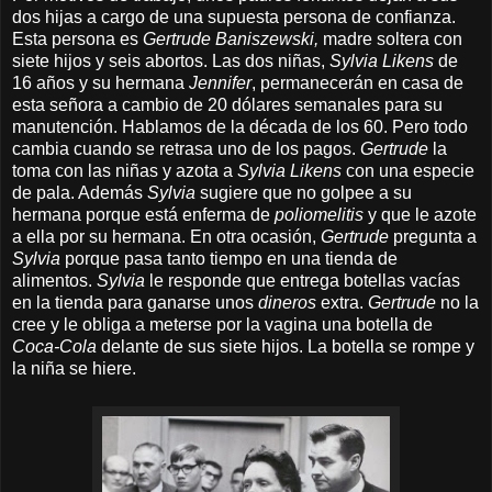
dos hijas
a cargo de una supuesta persona de confianza.
Esta persona es
Gertrude Baniszewski,
madre soltera con
siete hijos y seis abortos. Las dos niñas,
Sylvia Likens
de
16 años y su hermana
Jennifer
, permanecerán en casa de
esta señora a cambio de 20 dólares semanales para su
manutención. Hablamos de la década de los 60. Pero todo
cambia cuando se retrasa uno de los pagos.
Gertrude
la
toma con las niñas y
azota a
Sylvia Likens
con una especie
de pala. Además
Sylvia
sugiere que no golpee a su
hermana porque está enferma de
poliomelitis
y que le azote
a ella por su hermana
. En otra ocasión,
Gertrude
pregunta a
Sylvia
porque pasa tanto tiempo en una tienda de
alimentos.
Sylvia
le responde que entrega botellas vacías
en la tienda para ganarse unos
dineros
extra.
Gertrude
no la
cree y le obliga a meterse por la vagina una botella de
Coca-Cola
delante de sus siete hijos. La botella se rompe y
la niña se hiere.