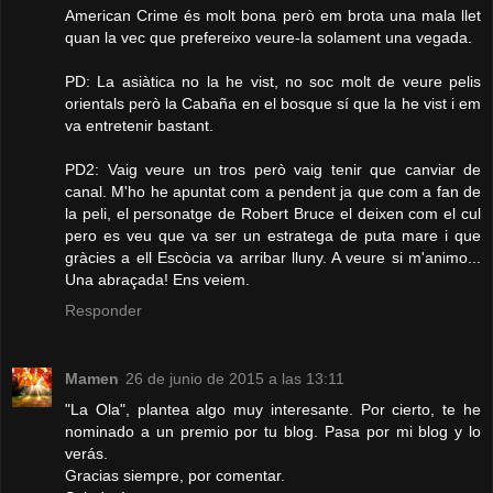
American Crime és molt bona però em brota una mala llet
quan la vec que prefereixo veure-la solament una vegada.
PD: La asiàtica no la he vist, no soc molt de veure pelis
orientals però la Cabaña en el bosque sí que la he vist i em
va entretenir bastant.
PD2: Vaig veure un tros però vaig tenir que canviar de
canal. M'ho he apuntat com a pendent ja que com a fan de
la peli, el personatge de Robert Bruce el deixen com el cul
pero es veu que va ser un estratega de puta mare i que
gràcies a ell Escòcia va arribar lluny. A veure si m'animo...
Una abraçada! Ens veiem.
Responder
Mamen
26 de junio de 2015 a las 13:11
"La Ola", plantea algo muy interesante. Por cierto, te he
nominado a un premio por tu blog. Pasa por mi blog y lo
verás.
Gracias siempre, por comentar.