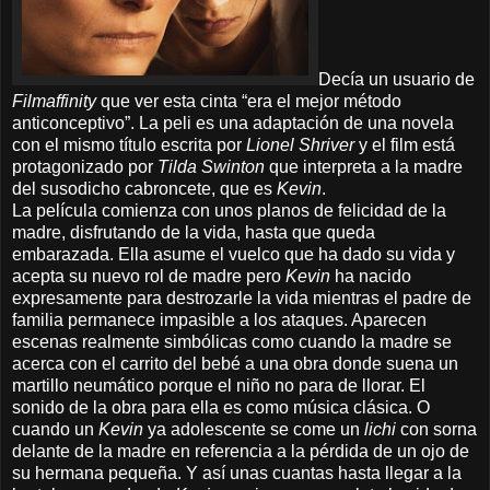
Decía un usuario de
Filmaffinity
que ver esta cinta “era el mejor método
anticonceptivo”. La peli es una adaptación de una novela
con el mismo título escrita por
Lionel Shriver
y el film está
protagonizado por
Tilda Swinton
que interpreta a la madre
del susodicho cabroncete, que es
Kevin
.
La película comienza con unos planos de felicidad de la
madre, disfrutando de la vida, hasta que queda
embarazada. Ella asume el vuelco que ha dado su vida y
acepta su nuevo rol de madre pero
Kevin
ha nacido
expresamente para destrozarle la vida mientras el padre de
familia permanece impasible a los ataques. Aparecen
escenas realmente simbólicas como cuando la madre se
acerca con el carrito del bebé a una obra donde suena un
martillo neumático porque el niño no para de llorar. El
sonido de la obra para ella es como música clásica. O
cuando un
Kevin
ya
adolescente se come un
lichi
con sorna
delante de la madre en referencia a la pérdida de un ojo de
su hermana pequeña. Y así unas cuantas hasta llegar a la