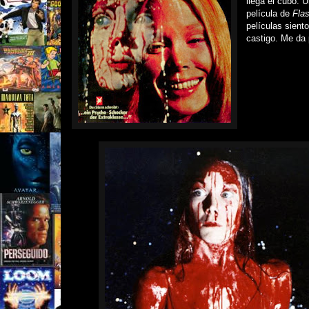
llega el cubo. 
película de
Fla
películas sien
castigo. Me da 