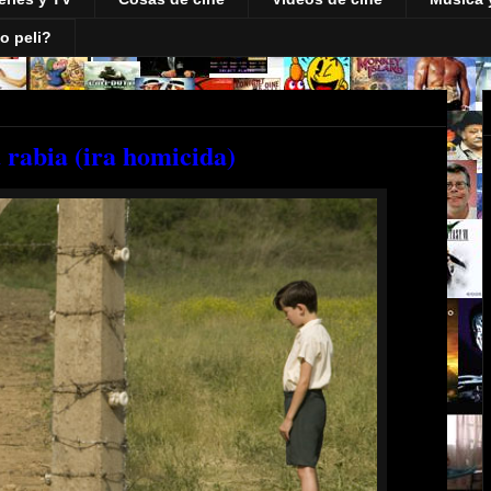
o peli?
 rabia (ira homicida)