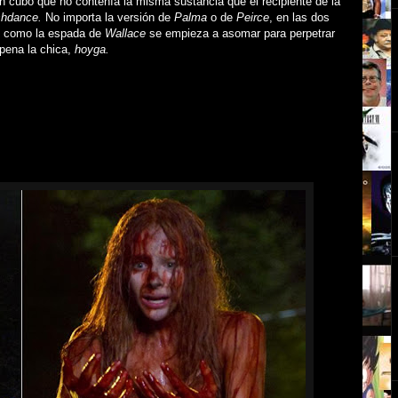
Un cubo que no contenía la misma sustancia que el recipiente de la
shdance.
No importa la versión de
Palma
o de
Peirce
, en las dos
to como la espada de
Wallace
se empieza a asomar para perpetrar
pena la chica,
hoyga.