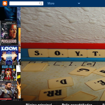
Página principal
Pelis escudriñadas
S