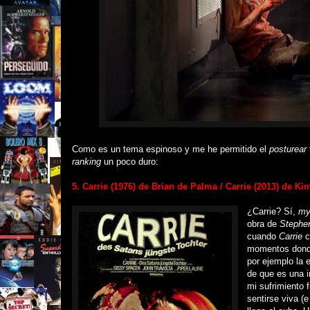
Como es un tema espinoso y me he permitido el
posturear
ranking
un poco duro:
5. Carrie (1976) de Brian de Palma / Carrie (2013) de Ki
¿Carrie? Sí,
my
obra de
Stephe
cuando
Carrie
c
momentos donde
por ejemplo la 
de que es una i
mi sufrimiento 
sentirse viva (