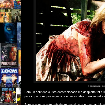
Fassbender es
Para un servidor la lista confeccionada me despierta tal fu
para impartir mi propia justicia en esas lides. También el e
Pero lo peor de este subgénero social es que muchas histo