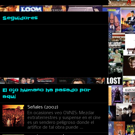
Seguidores
El ojo humano ha pasado por
aquí
Señales (2002)
En ocasiones veo OVNIS: Mezclar
extraterrestres y suspense en el cine
es un sendero peligroso donde el
artífice de tal obra puede ...