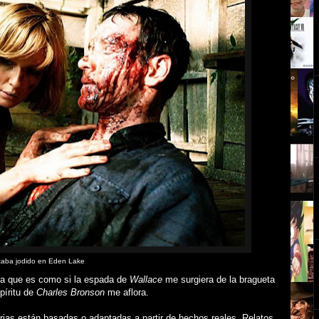
taba jodido en Eden Lake
ria que es
como si la espada de
Wallace
me surgiera de la bragueta
spíritu de
Charles Bronson
me aflora.
rias están basadas o adaptadas a partir de hechos reales. Relatos