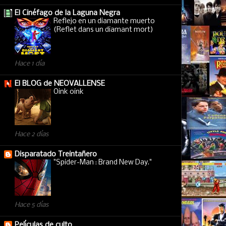
El Cinéfago de la Laguna Negra
Reflejo en un diamante muerto
(Reflet dans un diamant mort)
Hace 1 día
El BLOG de NEOVALLENSE
Oink oink
Hace 2 días
Disparatado Treintañero
"Spider-Man : Brand New Day."
Hace 5 días
Películas de culto