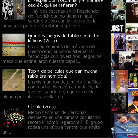
El Resplandor: Foto final y el hombre
oso ¿A qué se refieren?
Hay dos escenas en el Resplandor
de Kubrick que no tienen ningún
sentido y sólo con la lectura de la
novela se puede vislumbrar un poco d...
Grandes juegos de tablero y restos
lúdicos (Vol. 1)
Los que venimos de la época del
pleistoceno, supimos alternar la
tecnología con divertidos juegos de
mesa que estimularon nuestra capac...
Top 5 de películas que dan mucha
rabia (ira homicida)
En mis mundos de piruleta cinefílica,
con mucha diversión a raudales, de
vez en cuando dejo que se cuele
alguna película de aquellas qu...
Círculo (2015)
Medio centenar de personas
despierta en una cámara circular sin
recordar cómo llegaron allí. El grupo
rodea una cúpula central que emite
un...