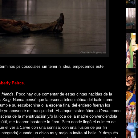
términos psicosociales sin tener ni idea, empecemos este
mberly Peirce.
 friends
. Poco hay que comentar de estas cintas nacidas de la
n King
. Nunca pensé que la escena telequinética del baile como
umple su escabechina o la escena final del entierro fueran los
 yo aposenté mi tranquilidad. El ataque sistemático
a
Carrie
como
escena de la menstruación y/o la loca de la madre convenciéndola
nútil, me tocaron bastante la fibra. Pero donde llegó el culmen de
fue el ver a
Carrie
con una sonrisa; con una ilusión de por fin
e integrada) cuando un chico muy majo la invita al baile. Y después