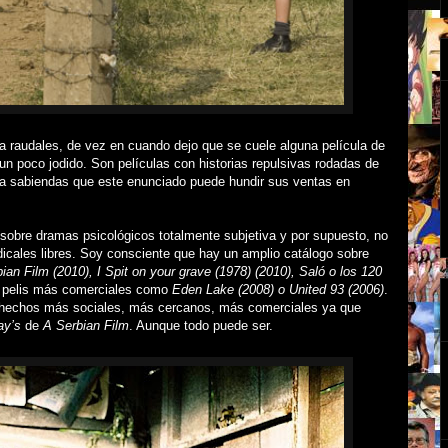
a raudales, de vez en cuando dejo que se cuele alguna película de
s un poco jodido. Son películas con historias repulsivas rodadas de
, a sabiendas que este enunciado puede hundir sus ventas en
sobre dramas psicológicos totalmente subjetiva y por supuesto, no
dicales libres. Soy consciente que hay un amplio catálogo sobre
ian Film (2010), I Spit on your grave (1978) (2010), Saló o los 120
r pelis más comerciales como
Eden Lake (2008) o United 93 (2006)
.
 hechos más sociales, más cercanos, más comerciales ya que
ay’s
de
A Serbian Film
. Aunque todo puede ser.