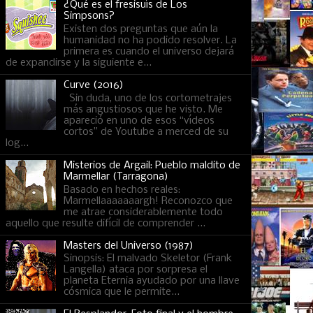
¿Qué es el fresisuís de Los
Simpsons?
Existen dos preguntas que aún la
humanidad no ha podido resolver. La
primera es cuando el universo dejará
de expandirse y la siguiente e...
Curve (2016)
Sin duda, uno de los cortometrajes
más angustiosos que he visto. Me
apareció en uno de esos “vídeos
cortos” de Youtube a merced de su
log...
Misterios de Argail: Pueblo maldito de
Marmellar (Tarragona)
Basado en hechos reales:
Marmellaaaaaaargh! Reconozco que
me atrae considerablemente todo
aquello que resulte difícil de comprender ...
Masters del Universo (1987)
Sinopsis: El malvado Skeletor (Frank
Langella) ataca por sorpresa el
planeta Eternia ayudado por una llave
cósmica que le permite...