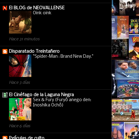
El BLOG de NEOVALLENSE
Oink oink
Hace 31 minutos
Disparatado Treintañero
"Spider-Man : Brand New Day."
Hace 3 días
El Cinéfago de la Laguna Negra
Sex & Fury (Furyô anego den:
Inoshika Ochô)
Hace 6 días
Películas de culto