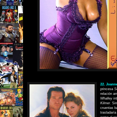
22. Joann
princesa
S
relación a
Whalley
int
Kilmer
. Si
cruentas b
trasladaría