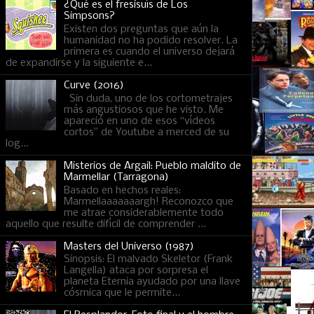
¿Qué es el fresisuís de Los
Simpsons?
Existen dos preguntas que aún la
humanidad no ha podido resolver. La
primera es cuando el universo dejará
de expandirse y la siguiente e...
Curve (2016)
Sin duda, uno de los cortometrajes
más angustiosos que he visto. Me
apareció en uno de esos “vídeos
cortos” de Youtube a merced de su
log...
Misterios de Argail: Pueblo maldito de
Marmellar (Tarragona)
Basado en hechos reales:
Marmellaaaaaaargh! Reconozco que
me atrae considerablemente todo
aquello que resulte difícil de comprender ...
Masters del Universo (1987)
Sinopsis: El malvado Skeletor (Frank
Langella) ataca por sorpresa el
planeta Eternia ayudado por una llave
cósmica que le permite...