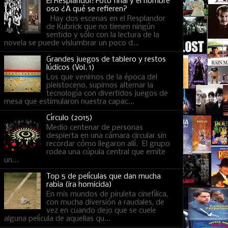
El Resplandor: Foto final y el hombre
oso ¿A qué se refieren?
Hay dos escenas en el Resplandor
de Kubrick que no tienen ningún
sentido y sólo con la lectura de la
novela se puede vislumbrar un poco d...
Grandes juegos de tablero y restos
lúdicos (Vol. 1)
Los que venimos de la época del
pleistoceno, supimos alternar la
tecnología con divertidos juegos de
mesa que estimularon nuestra capac...
Círculo (2015)
Medio centenar de personas
despierta en una cámara circular sin
recordar cómo llegaron allí. El grupo
rodea una cúpula central que emite
un...
Top 5 de películas que dan mucha
rabia (ira homicida)
En mis mundos de piruleta cinefílica,
con mucha diversión a raudales, de
vez en cuando dejo que se cuele
alguna película de aquellas qu...