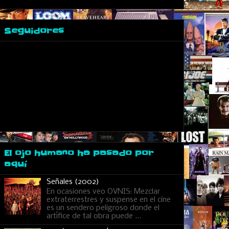
Seguidores
El ojo humano ha pasado por
aquí
Señales (2002)
En ocasiones veo OVNIS: Mezclar
extraterrestres y suspense en el cine
es un sendero peligroso donde el
artífice de tal obra puede ...