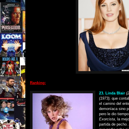
Ranking:
23. Linda Blair
(
(1973),
que contab
el camino del ent
demoníaca sino po
pero le dio tiempo
Exorcista
, la mej
partida de pecho.