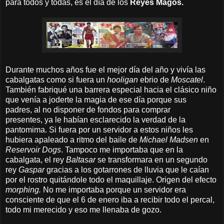
para todos y todas, es el día de los
Reyes Magos.
Durante muchos años
f
ue el mejor día del año y vivía las
cabalgatas como si fuera un
hooligan
ebrio de
Moscatel
.
También fabriqué una barrera especial hacia el clásico niño
que venía a joderte la magia de ese día porque sus
padres,
al no disponer de fondos para comprar
presentes,
ya le habían esclarecido la verdad de la
pantomima. Si fuera por un servidor a estos niños les
hubiera apaleado a ritmo del baile de
Michael Madsen
en
Reservoir Dogs
. Tampoco me importaba que
en la
cabalgata,
el rey
Baltasar
se transformara en un segundo
rey
Gaspar
gracias a los gotarrones de lluvia que le caían
por el rostro quitándole todo el maquillaje. Origen del efecto
morphing.
No me importaba porque un servidor era
consciente de que el 6 de enero iba a recibir todo el percal,
todo mi merecido y eso me llenaba de gozo.