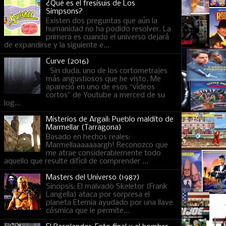
¿Qué es el fresisuís de Los
Simpsons?
Existen dos preguntas que aún la
humanidad no ha podido resolver. La
primera es cuando el universo dejará
de expandirse y la siguiente e...
Curve (2016)
Sin duda, uno de los cortometrajes
más angustiosos que he visto. Me
apareció en uno de esos “vídeos
cortos” de Youtube a merced de su
log...
Misterios de Argail: Pueblo maldito de
Marmellar (Tarragona)
Basado en hechos reales:
Marmellaaaaaaargh! Reconozco que
me atrae considerablemente todo
aquello que resulte difícil de comprender ...
Masters del Universo (1987)
Sinopsis: El malvado Skeletor (Frank
Langella) ataca por sorpresa el
planeta Eternia ayudado por una llave
cósmica que le permite...