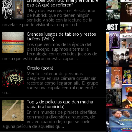
El Resplandor: Foto final y el hombre
oso ¿A qué se refieren?
Hay dos escenas en el Resplandor
de Kubrick que no tienen ningún
sentido y sólo con la lectura de la
novela se puede vislumbrar un poco d...
Grandes juegos de tablero y restos
lúdicos (Vol. 1)
Los que venimos de la época del
pleistoceno, supimos alternar la
tecnología con divertidos juegos de
mesa que estimularon nuestra capac...
Círculo (2015)
Medio centenar de personas
despierta en una cámara circular sin
recordar cómo llegaron allí. El grupo
rodea una cúpula central que emite
un...
Top 5 de películas que dan mucha
rabia (ira homicida)
En mis mundos de piruleta cinefílica,
con mucha diversión a raudales, de
vez en cuando dejo que se cuele
alguna película de aquellas qu...