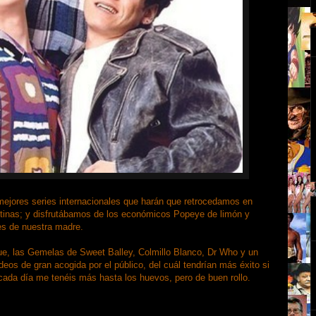
s mejores series internacionales que harán que retrocedamos en
tinas; y disfrutábamos de los económicos Popeye de limón y
ies de nuestra madre.
lue, las Gemelas de Sweet Balley, Colmillo Blanco, Dr Who y un
os de gran acogida por el público, del cuál tendrían más éxito si
cada día me tenéis más hasta los huevos, pero de buen rollo.