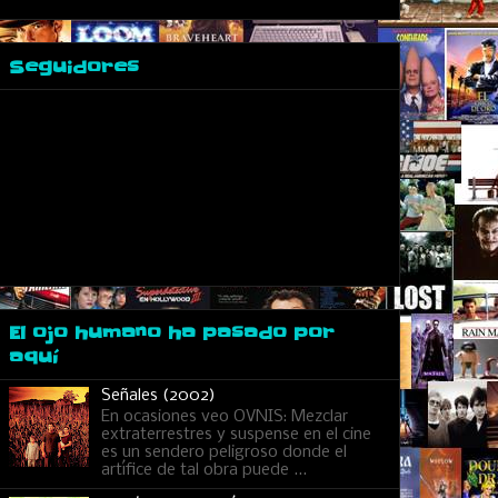
Seguidores
El ojo humano ha pasado por
aquí
Señales (2002)
En ocasiones veo OVNIS: Mezclar
extraterrestres y suspense en el cine
es un sendero peligroso donde el
artífice de tal obra puede ...