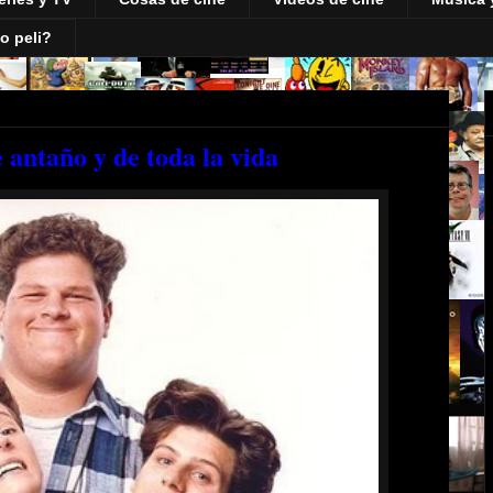
o peli?
e antaño y de toda la vida