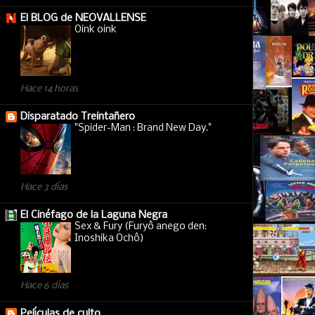
El BLOG de NEOVALLENSE
Oink oink
Hace 14 horas
Disparatado Treintañero
"Spider-Man : Brand New Day."
Hace 3 días
El Cinéfago de la Laguna Negra
Sex & Fury (Furyô anego den:
Inoshika Ochô)
Hace 6 días
Películas de culto