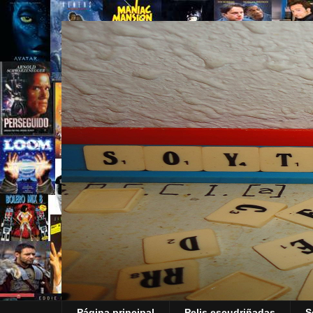
Página principal
Pelis escudriñadas
S