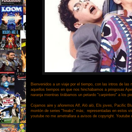
Bienvenidos a un viaje por el tiempo, con las intros de la
aquellos tiempos en que nos hinchábamos a pringosas Ape
naranja mientras tirábamos un petardo "carpintero" a los p
Cojamos aire y añoremos Alf, Aló aló, Els joves, Pacific B
montón de series "freaks" más; representadas en estos víde
youtube no me ametrallara a avisos de copyright. Youtube 