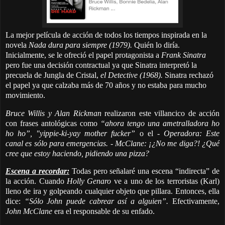
La mejor película de acción de todos los tiempos inspirada en la
novela
Nada dura para siempre (1979).
Quién lo diría.
Inicialmente, se le ofreció el papel protagonista a
Frank Sinatra
pero fue una decisión contractual ya que Sinatra interpretó la
precuela de Jungla de Cristal,
el Detective (1968).
Sinatra rechazó
el papel
ya que calzaba más de 70 años y no estaba para mucho
movimiento.
Bruce Willis y Alan Rickman
realizaron este villancico de acción
con frases antológicas como
“ahora tengo una ametralladora ho
ho ho”, "yippie-ki-yay mother fucker”
o el
- Operadora: Este
canal es sólo para emergencias. - McClane: ¡¿No me diga?! ¿Qué
cree que estoy haciendo, pidiendo una pizza?
Escena a recordar:
Todas pero señalaré una escena “indirecta” de
la acción. Cuando
Holly Genaro
ve a uno de los terroristas (Karl)
lleno de ira y golpeando cualquier objeto que pillara. Entonces, ella
dice:
“Sólo John puede cabrear así a alguien”.
Efectivamente,
John McClane
era el responsable de su enfado.