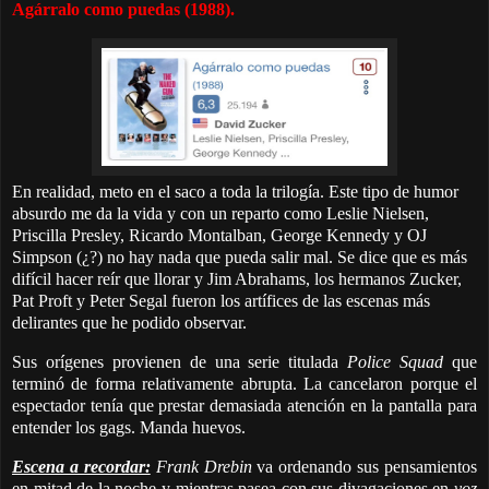
Agárralo como puedas (1988).
En realidad, meto en el saco a toda la trilogía. Este tipo de humor
absurdo me da la vida y con un reparto como Leslie Nielsen,
Priscilla Presley, Ricardo Montalban, George Kennedy y OJ
Simpson (¿?) no hay nada que pueda salir mal. Se dice que es más
difícil hacer reír que llorar y Jim Abrahams, los hermanos Zucker,
Pat Proft y Peter Segal fueron los artífices de las escenas más
delirantes que he podido observar.
Sus orígenes provienen de una serie titulada
Police Squad
que
terminó de forma relativamente abrupta. La cancelaron porque el
espectador tenía que prestar demasiada atención en la pantalla para
entender los gags. Manda huevos.
Escena a recordar:
Frank Drebin
va ordenando sus pensamientos
en mitad de la noche y mientras pasea con sus divagaciones en
voz