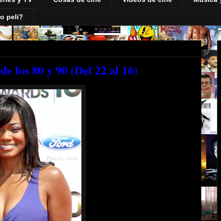
o peli?
de los 80 y 90 (Del 22 al 16)