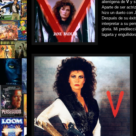
alienígena de
V
y s
Aparte de ser actri
hizo un dueto con
Después de su éxit
interpretar a su pe
gloria. Mi predilec
lagarta y engullido