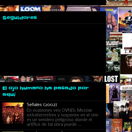
Seguidores
El ojo humano ha pasado por
aquí
Señales (2002)
En ocasiones veo OVNIS: Mezclar
extraterrestres y suspense en el cine
es un sendero peligroso donde el
artífice de tal obra puede ...