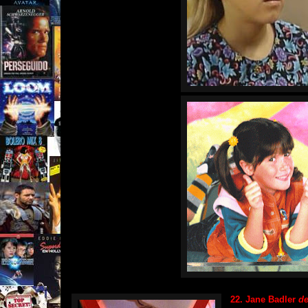
22. Jane Badler
de