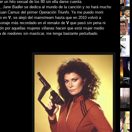
er un hito sexual de los 80 sin ella darse cuenta.
z,
Jane Badler
se dedica al mundo de la canción y no hará mucho
Juan Camus
del primer
Operación Triunfo
. Ya me puedo morir.
o en
V
, se alejó del
mainstream
hasta que en 2010 volvió a
rsonaje más recordado en el
remake
de
V
que pasó sin pena ni
ción por aquellas mujeres villanas hacen que está mujer medio
ra de roedores sin masticar, me tenga bastante perturbado.