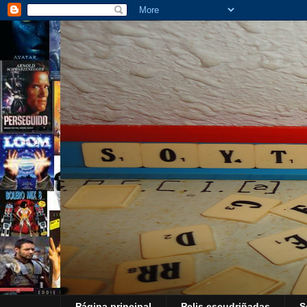
Página principal
Pelis escudriñadas
S