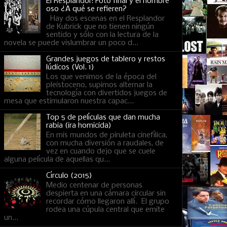
El Resplandor: Foto final y el hombre
oso ¿A qué se refieren?
Hay dos escenas en el Resplandor
de Kubrick que no tienen ningún
sentido y sólo con la lectura de la
novela se puede vislumbrar un poco d...
Grandes juegos de tablero y restos
lúdicos (Vol. 1)
Los que venimos de la época del
pleistoceno, supimos alternar la
tecnología con divertidos juegos de
mesa que estimularon nuestra capac...
Top 5 de películas que dan mucha
rabia (ira homicida)
En mis mundos de piruleta cinefílica,
con mucha diversión a raudales, de
vez en cuando dejo que se cuele
alguna película de aquellas qu...
Círculo (2015)
Medio centenar de personas
despierta en una cámara circular sin
recordar cómo llegaron allí. El grupo
rodea una cúpula central que emite
un...