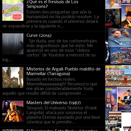
¿Qué es el fresisuís de Los
Simpsons?
Existen dos preguntas que aún la
humanidad no ha podido resolver. La
primera es cuando el universo dejará
de expandirse y la siguiente e...
Curve (2016)
Sin duda, uno de los cortometrajes
más angustiosos que he visto. Me
apareció en uno de esos “vídeos
cortos” de Youtube a merced de su
log...
Misterios de Argail: Pueblo maldito de
Marmellar (Tarragona)
Basado en hechos reales:
Marmellaaaaaaargh! Reconozco que
me atrae considerablemente todo
aquello que resulte difícil de comprender ...
Masters del Universo (1987)
Sinopsis: El malvado Skeletor (Frank
Langella) ataca por sorpresa el
planeta Eternia ayudado por una llave
cósmica que le permite...